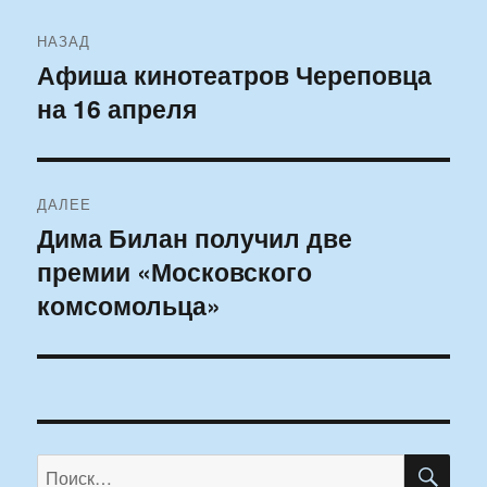
Навигация
НАЗАД
по
Афиша кинотеатров Череповца
Предыдущая
на 16 апреля
запись:
записям
ДАЛЕЕ
Дима Билан получил две
Следующая
премии «Московского
запись:
комсомольца»
ПО
Искать: