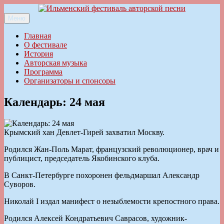
Перейти
к
Меню
Ильменский фестиваль авторской песни
содержимому
Главная
О фестивале
История
Авторская музыка
Программа
Организаторы и спонсоры
Календарь: 24 мая
Крымский хан Девлет-Гирей захватил Москву.
Родился Жан-Поль Марат, французский революционер, врач и
публицист, председатель Якобинского клуба.
В Санкт-Петербурге похоронен фельдмаршал Александр
Суворов.
Николай I издал манифест о незыблемости крепостного права.
Родился Алексей Кондратьевич Саврасов, художник-