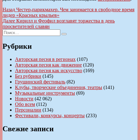
Навигация
Предыдущая
Назад
Честер-парикмахер. Чем занимается в свободное время
запись:
лидер «Красных крыльев»
по
Следующая
Далее
Кирилл и Феофил возглавят торжества в день
записям
запись:
просветителей славян
Искать:
Поиск
Рубрики
Авторская песня в регионах
(107)
Авторская песня как движение
(120)
Авторская песня как искусство
(169)
Без рубрики
(145)
Грушинский фестиваль
(82)
Клубы, творческие объединения, театры
(141)
Музыкальные инструменты
(69)
Новости
(42 062)
Обо всем
(112)
Персоналии
(134)
Фестивали, конкурсы, концерты
(233)
Свежие записи