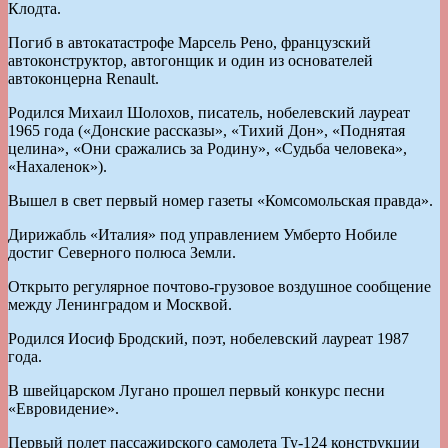
Клодта.
Погиб в автокатастрофе Марсель Рено, французский
автоконструктор, автогонщик и один из основателей
автоконцерна Renault.
Родился Михаил Шолохов, писатель, нобелевский лауреат
1965 года («Донские рассказы», «Тихий Дон», «Поднятая
целина», «Они сражались за Родину», «Судьба человека»,
«Нахаленок»).
Вышел в свет первый номер газеты «Комсомольская правда».
Дирижабль «Италия» под управлением Умберто Нобиле
достиг Северного полюса Земли.
Открыто регулярное почтово-грузовое воздушное сообщение
между Ленинградом и Москвой.
Родился Иосиф Бродский, поэт, нобелевский лауреат 1987
года.
В швейцарском Лугано прошел первый конкурс песни
«Евровидение».
Первый полет пассажирского самолета Ту-124 конструкции