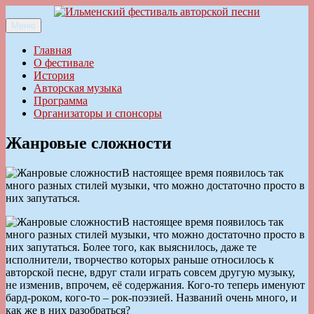
Перейти
к
Меню
Ильменский фестиваль авторской песни
содержимому
Главная
О фестивале
История
Авторская музыка
Программа
Организаторы и спонсоры
Жанровые сложности
В настоящее время появилось так
много разных стилей музыки, что можно достаточно просто в
них запутаться.
В настоящее время появилось так
много разных стилей музыки, что можно достаточно просто в
них запутаться. Более того, как выяснилось, даже те
исполнители, творчество которых раньше относилось к
авторской песне, вдруг стали играть совсем другую музыку,
не изменив, впрочем, её содержания. Кого-то теперь именуют
бард-роком, кого-то – рок-поэзией. Названий очень много, и
как же в них разобраться?