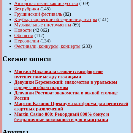
Авторская песня как искусство
(169)
Без рубрики
(145)
Грушинский фестиваль
(82)
Клубы, творческие объединения, театры
(141)
Музыкальные инструменты
(69)
Новости
(42 062)
Обо всем
(112)
Персоналии
(134)
Фестивали, конкурсы, концерты
(233)
Свежие записи
Москва Махачкала самолет: комфортное
путешествие между столицами
Девушки Березовский: знакомства в уральском
городе с особым шармом
Девушки Ростова: знакомства в южной столице
России
Мартин Казино: Премиум-платформа для ценителей
азартных развлечений
Martin Casino 800: Рекордный 800% бонус и
безграничные возможности для выигрыша
Архивы