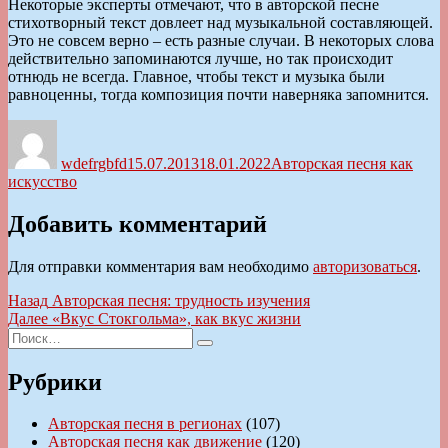
Некоторые эксперты отмечают, что в авторской песне
стихотворный текст довлеет над музыкальной составляющей.
Это не совсем верно – есть разные случаи. В некоторых слова
действительно запоминаются лучше, но так происходит
отнюдь не всегда. Главное, чтобы текст и музыка были
равноценны, тогда композиция почти наверняка запомнится.
Автор
Опубликовано
Рубрики
wdefrgbfd
15.07.2013
18.01.2022
Авторская песня как
искусство
Добавить комментарий
Для отправки комментария вам необходимо
авторизоваться
.
Навигация
Предыдущая
Назад
Авторская песня: трудность изучения
запись:
Следующая
Далее
«Вкус Стокгольма», как вкус жизни
по
Искать:
запись:
Поиск
записям
Рубрики
Авторская песня в регионах
(107)
Авторская песня как движение
(120)