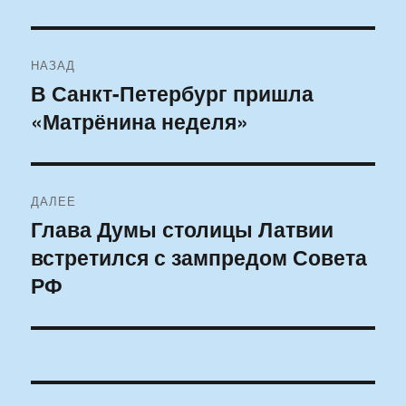
Навигация
НАЗАД
по
В Санкт-Петербург пришла
Предыдущая
«Матрёнина неделя»
запись:
записям
ДАЛЕЕ
Глава Думы столицы Латвии
Следующая
встретился с зампредом Совета
запись:
РФ