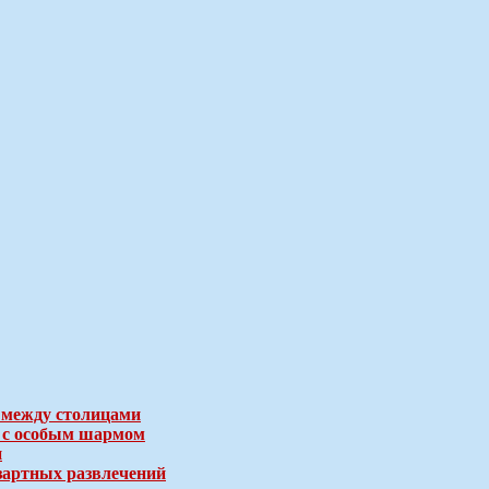
 между столицами
е с особым шармом
и
зартных развлечений