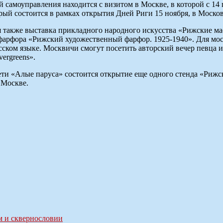
 самоуправления находится с визитом в Москве, в которой с 14
рый состоится в рамках открытия Дней Риги 15 ноября, в Москов
 также выставка прикладного народного искусства «Рижские ма
 фарфора «Рижский художественный фарфор. 1925-1940». Для мос
сском языке. Москвичи смогут посетить авторский вечер певца 
ergreens».
сети «Алые паруса» состоится открытие еще одного стенда «Риж
 Москве.
м и сквернословии