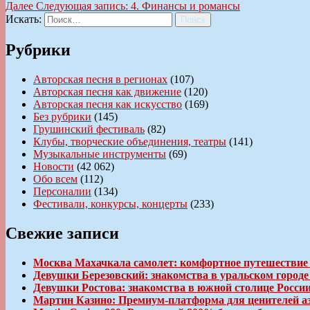
Далее
Следующая запись:
4. Финансы и романсы
Искать:
Поиск
Рубрики
Авторская песня в регионах
(107)
Авторская песня как движение
(120)
Авторская песня как искусство
(169)
Без рубрики
(145)
Грушинский фестиваль
(82)
Клубы, творческие объединения, театры
(141)
Музыкальные инструменты
(69)
Новости
(42 062)
Обо всем
(112)
Персоналии
(134)
Фестивали, конкурсы, концерты
(233)
Свежие записи
Москва Махачкала самолет: комфортное путешествие
Девушки Березовский: знакомства в уральском город
Девушки Ростова: знакомства в южной столице Росси
Мартин Казино: Премиум-платформа для ценителей а