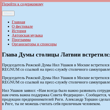
Перейти к содержимому
Меню
Ильменский фестиваль авторской песни
Главная
О фестивале
История
Авторская музыка
Программа
Организаторы и спонсоры
Глава Думы столицы Латвии встретилс
Председатель Рижской Думы Нил Ушаков в Москве встретился
REGNUM со ссылкой на пресс-службу столичного самоуправлен
Председатель Рижской Думы Нил Ушаков в Москве встретился
REGNUM со ссылкой на пресс-службу столичного самоуправлен
Нил Ушаков заявил: «Нам всегда было важно развивать сотруд
нам очень важна поддержка Совета Федерации». Сообщается, ч
продукции предпринимателей Риги. Александр Торшин сделал ко
в Риге, ты не можешь считать себя приличным человеком.