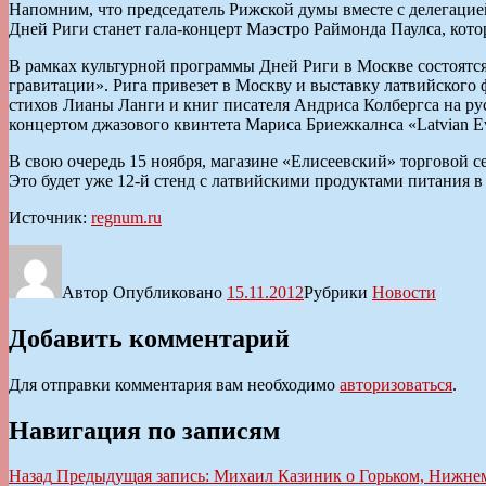
Напомним, что председатель Рижской думы вместе с делегацией
Дней Риги станет гала-концерт Маэстро Раймонда Паулса, кото
В рамках культурной программы Дней Риги в Москве состоятся
гравитации». Рига привезет в Москву и выставку латвийского
стихов Лианы Ланги и книг писателя Андриса Колбергса на ру
концертом джазового квинтета Мариса Бриежкалнса «Latvian Ev
В свою очередь 15 ноября, магазине «Елисеевский» торговой 
Это будет уже 12-й стенд с латвийскими продуктами питания в
Источник:
regnum.ru
Автор
Опубликовано
15.11.2012
Рубрики
Новости
Добавить комментарий
Для отправки комментария вам необходимо
авторизоваться
.
Навигация по записям
Назад
Предыдущая запись:
Михаил Казиник о Горьком, Нижне