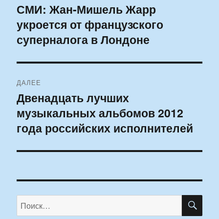
по
СМИ: Жан-Мишель Жарр
Предыдущая
укроется от французского
запись:
записям
суперналога в Лондоне
ДАЛЕЕ
Двенадцать лучших
Следующая
музыкальных альбомов 2012
запись:
года российских исполнителей
ПО
Искать: