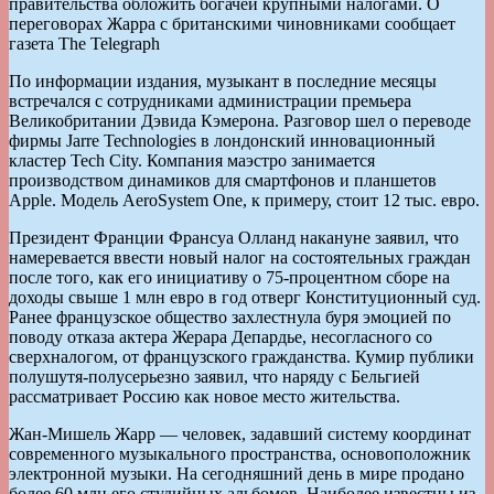
правительства обложить богачей крупными налогами. О
переговорах Жарра с британскими чиновниками сообщает
газета The Telegraph
По информации издания, музыкант в последние месяцы
встречался с сотрудниками администрации премьера
Великобритании Дэвида Кэмерона. Разговор шел о переводе
фирмы Jarre Technologies в лондонский инновационный
кластер Tech City. Компания маэстро занимается
производством динамиков для смартфонов и планшетов
Apple. Модель AeroSystem One, к примеру, стоит 12 тыс. евро.
Президент Франции Франсуа Олланд накануне заявил, что
намеревается ввести новый налог на состоятельных граждан
после того, как его инициативу о 75-процентном сборе на
доходы свыше 1 млн евро в год отверг Конституционный суд.
Ранее французское общество захлестнула буря эмоцией по
поводу отказа актера Жерара Депардье, несогласного со
сверхналогом, от французского гражданства. Кумир публики
полушутя-полусерьезно заявил, что наряду с Бельгией
рассматривает Россию как новое место жительства.
Жан-Мишель Жарр — человек, задавший систему координат
современного музыкального пространства, основоположник
электронной музыки. На сегодняшний день в мире продано
более 60 млн его студийных альбомов. Наиболее известны из