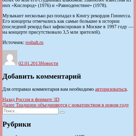
них «Кислород» (1976) и «Равноденствие» (1978).
Музыкант несколько раз попадал в Книгу рекордов Гиннесса.
Его концерты отмечались как самые большие в истории
(последний рекорд был зафиксирован в Москве в 1997 году —
на концерте присутствовало 3,5 млн зрителей).
Источник:
rosbalt.ru
Автор
Опубликовано
Рубрики
02.01.2013
Новости
Добавить комментарий
Для отправки комментария вам необходимо
авторизоваться
.
Навигация
Предыдущая
Назад
Россия в формате 3D
запись:
Следующая
Далее
Традиции объединяются с новаторством в новом году
по
Искать:
запись:
Поиск
записям
Рубрики