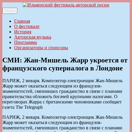
Перейти
к
Меню
Ильменский фестиваль авторской песни
содержимому
Главная
О фестивале
История
Авторская музыка
Программа
Организаторы и спонсоры
СМИ: Жан-Мишель Жарр укроется от
французского суперналога в Лондоне
ПАРИЖ, 2 января. Композитор-электронщик Жан-Мишель
Жарр может оказаться следующим из французов-
знаменитостей, сменивших гражданство в связи с планами
правительства обложить богачей крупными налогами. О
переговорах Жарра с британскими чиновниками сообщает
газета The Telegraph
ПАРИЖ, 2 января. Композитор-электронщик Жан-Мишель
Жарр может оказаться следующим из французов-
знаменитостей, сменивших гражданство в связи с планами