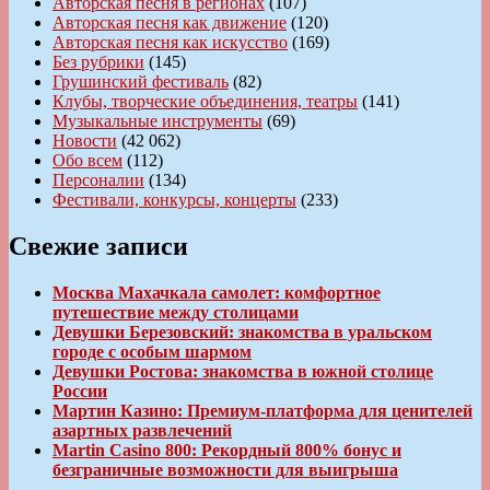
Авторская песня в регионах
(107)
Авторская песня как движение
(120)
Авторская песня как искусство
(169)
Без рубрики
(145)
Грушинский фестиваль
(82)
Клубы, творческие объединения, театры
(141)
Музыкальные инструменты
(69)
Новости
(42 062)
Обо всем
(112)
Персоналии
(134)
Фестивали, конкурсы, концерты
(233)
Свежие записи
Москва Махачкала самолет: комфортное
путешествие между столицами
Девушки Березовский: знакомства в уральском
городе с особым шармом
Девушки Ростова: знакомства в южной столице
России
Мартин Казино: Премиум-платформа для ценителей
азартных развлечений
Martin Casino 800: Рекордный 800% бонус и
безграничные возможности для выигрыша