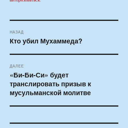
Навигация
НАЗАД
по
Кто убил Мухаммеда?
Предыдущая
запись:
записям
ДАЛЕЕ
«Би-Би-Си» будет
Следующая
транслировать призыв к
запись:
мусульманской молитве