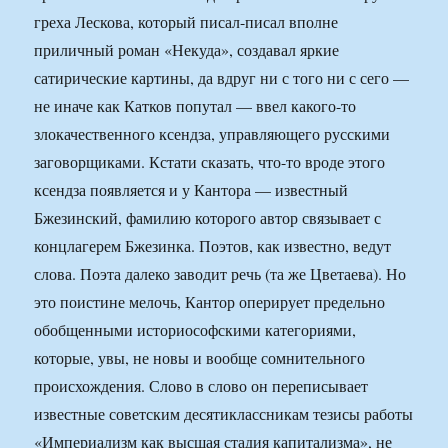
греха Лескова, который писал-писал вполне
приличный роман «Некуда», создавал яркие
сатирические картины, да вдруг ни с того ни с сего —
не иначе как Катков попутал — ввел какого-то
злокачественного ксендза, управляющего русскими
заговорщиками. Кстати сказать, что-то вроде этого
ксендза появляется и у Кантора — известный
Бжезинский, фамилию которого автор связывает с
концлагерем Бжезинка. Поэтов, как известно, ведут
слова. Поэта далеко заводит речь (та же Цветаева). Но
это поистине мелочь, Кантор оперирует предельно
обобщенными историософскими категориями,
которые, увы, не новы и вообще сомнительного
происхождения. Слово в слово он переписывает
известные советским десятиклассникам тезисы работы
«Империализм как высшая стадия капитализма», не