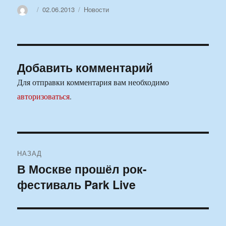
Автор
Опубликовано
Рубрики
02.06.2013
Новости
Добавить комментарий
Для отправки комментария вам необходимо
авторизоваться
.
Навигация
НАЗАД
по
В Москве прошёл рок-
Предыдущая
фестиваль Park Live
запись:
записям