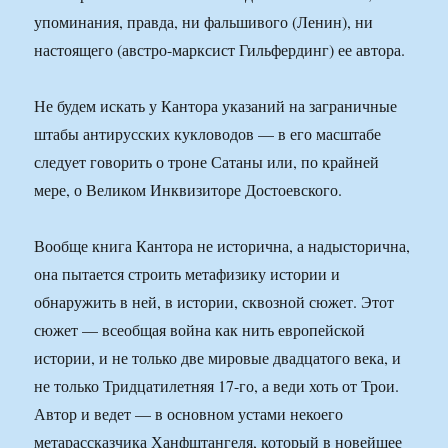
упоминания, правда, ни фальшивого (Ленин), ни
настоящего (австро-марксист Гильфердинг) ее автора.
Не будем искать у Кантора указаний на заграничные
штабы антирусских кукловодов — в его масштабе
следует говорить о троне Сатаны или, по крайней
мере, о Великом Инквизиторе Достоевского.
Вообще книга Кантора не исторична, а надысторична,
она пытается строить метафизику истории и
обнаружить в ней, в истории, сквозной сюжет. Этот
сюжет — всеобщая война как нить европейской
истории, и не только две мировые двадцатого века, и
не только Тридцатилетняя 17-го, а веди хоть от Трои.
Автор и ведет — в основном устами некоего
метарассказчика Ханфштангеля, который в новейшее