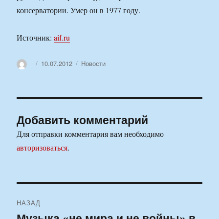
консерватории. Умер он в 1977 году.
Источник:
aif.ru
Автор
Опубликовано
Рубрики
10.07.2012
Новости
Добавить комментарий
Для отправки комментария вам необходимо
авторизоваться
.
Навигация
НАЗАД
по
Музыка «не мира и не войны» в
Предыдущая