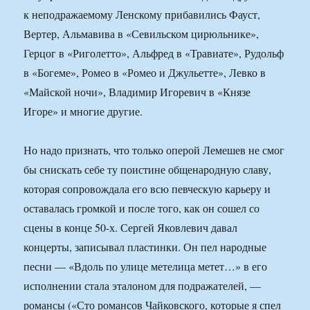
к неподражаемому Ленскому прибавились Фауст,
Вертер, Альмавива в «Севильском цирюльнике»,
Герцог в «Риголетто», Альфред в «Травиате», Рудольф
в «Богеме», Ромео в «Ромео и Джульетте», Левко в
«Майской ночи», Владимир Игоревич в «Князе
Игоре» и многие другие.
Но надо признать, что только оперой Лемешев не смог
бы снискать себе ту поистине общенародную славу,
которая сопровождала его всю певческую карьеру и
оставалась громкой и после того, как он сошел со
сцены в конце 50-х. Сергей Яковлевич давал
концерты, записывал пластинки. Он пел народные
песни — «Вдоль по улице метелица метет…» в его
исполнении стала эталоном для подражателей, —
романсы («Сто романсов Чайковского, которые я спел