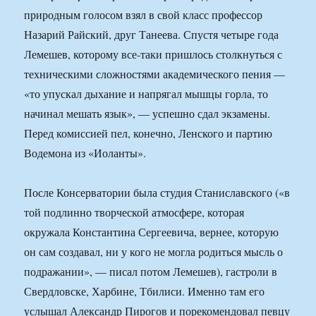
природным голосом взял в свой класс профессор
Назарий Райский, друг Танеева. Спустя четыре года
Лемешев, которому все-таки пришлось столкнуться с
техническими сложностями академического пения —
«то упускал дыхание и напрягал мышцы горла, то
начинал мешать язык», — успешно сдал экзамены.
Перед комиссией пел, конечно, Ленского и партию
Водемона из «Иоланты».
После Консерватории была студия Станиславского («в
той подлинно творческой атмосфере, которая
окружала Константина Сергеевича, вернее, которую
он сам создавал, ни у кого не могла родиться мысль о
подражании», — писал потом Лемешев), гастроли в
Свердловске, Харбине, Тбилиси. Именно там его
услышал Александр Пирогов и порекомендовал певцу