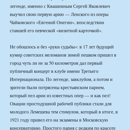
легенде, именно с Квашниным Сергей Яковлевич
выучил свою первую арию — Ленского из оперы
Чайковского «Евгений Онегин», впоследствии
ставшей его певческой «визитной карточкой».
Не обошлось и без «руки судьбы»: в 17 лет будущий
кумир советских меломанов зимой пешком пришел в
город чуть ли не за 50 километров дал первый
публичный концерт в клубе имени Третьего
Интернационала. По легенде, завклубом, а потом и
зрители были потрясены крестьянским парнем,
который пел арии из известных опер — и как пел!
Овации простодушной рабочей публики стали для
молодого Лемешева тем стимулом, который в итоге, в
1921 году привел его на экзамены в Московскую
консерваторию. Простого парня с редким по красоте