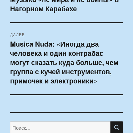
Нагорном Карабахе
запись:
записям
ДАЛЕЕ
Musica Nuda: «Иногда два
Следующая
человека и один контрабас
запись:
могут сказать куда больше, чем
группа с кучей инструментов,
примочек и электроники»
ПО
Искать: