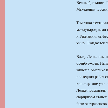
Великобритании, Г
Македонии, Боснии
Тематика фестивал
международными к
и Германии, на фе
кино. Ожидается п
Влада Лепке намек
оренбуржцев. Напр
живёт в Америке и
последних работ с
кинокартине учас
Лепке подсказала,
сюрпризом станет 
битв экстрасенсов