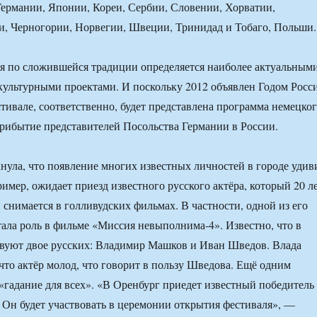
ермании, Японии, Кореи, Сербии, Словении, Хорватии,
, Черногории, Норвегии, Швеции, Тринидад и Тобаго, Польши.
я по сложившейся традиции определяется наиболее актуальным
ультурными проектами. И поскольку 2012 объявлен Годом Росс
стивале, соответственно, будет представлена программа немецко
рибытие представителей Посольства Германии в России.
нула, что появление многих известных личностей в городе удив
имер, ожидает приезд известного русского актёра, который 20 л
 снимается в голливудских фильмах. В частности, одной из его
тала роль в фильме «Миссия невыполнима-4». Известно, что в
твуют двое русских: Владимир Машков и Иван Шведов. Влада
 что актёр молод, что говорит в пользу Шведова. Ещё одним
«гадание для всех». «В Оренбург приедет известный победитель
. Он будет участвовать в церемонии открытия фестиваля», —