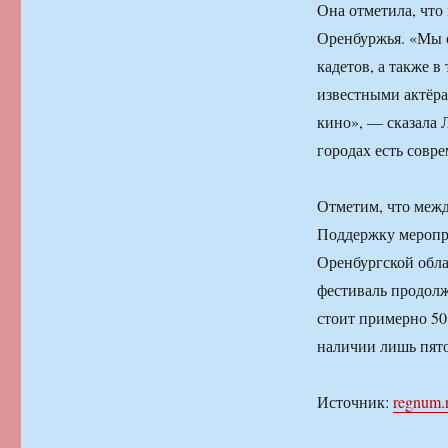
Она отметила, что
Оренбуржья. «Мы о
кадетов, а также в
известными актёра
кино», — сказала Л
городах есть совр
Отметим, что межд
Поддержку меропр
Оренбургской обла
фестиваль продолж
стоит примерно 50
наличии лишь пято
Источник:
regnum.