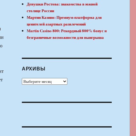
Девушки Ростова: знакомства в южной
столице России
Мартин Казино: Премиум-платформа для
ценителей азартных развлечений
и
Martin Casino 800: Рекордный 800% бонус и
ии
безграничные возможности для выигрыша
го
АРХИВЫ
ит
ет
Архивы