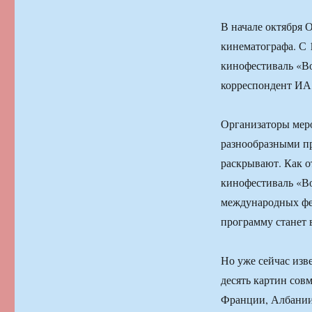
В начале октября 
кинематографа. С 
кинофестиваль «Во
корреспондент И
Организаторы меро
разнообразными пр
раскрывают. Как о
кинофестиваль «Во
международных фе
программу станет 
Но уже сейчас из
десять картин сов
Франции, Албании