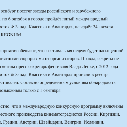
Оренбург посетят звезды российского и зарубежного
1 по 6 октября в городе пройдёт пятый международный
сток & Запад. Классика и Авангард», передаёт 24 августа
А REGNUM.
приятия обещают, что фестивальная неделя будет насыщенной
иятными сюрпризами от организаторов. Правда, секреты не
тметила пресс-секретарь фестиваля Влада Лепке, с 2012 года
сток & Запад. Классика и Авангард» приняли в реестр
стивалей. Согласно определённым условиям обнародовать
возможным только с 1 сентября.
вестно, что в международную конкурсную программу включены
местного производства кинематографистов России, Киргизии,
, Греции, Австрии, Швейцарии, Венгрии, Исландии,