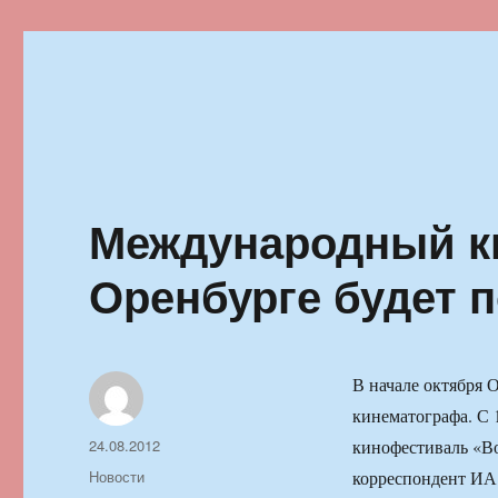
Ильменский фестиваль автор
Международный к
Оренбурге будет 
В начале октября 
кинематографа. С 
Автор
Опубликовано
24.08.2012
кинофестиваль «Во
Рубрики
Новости
корреспондент И