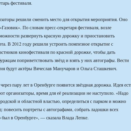
етарь фестиваля.
изаторы решили сменить место для открытия мероприятия. Оно
«Газовик». По словам пресс-секретаря фестиваля, возле
зможности развернуть красную дорожку и приостановить
та. В 2012 году решили устроить помпезное открытие с
стников кинофестиваля по красной дорожке, чтобы дать
уржцам поприветствовать звёзд и взять у них автографы. Вести
я будут актёры Вячеслав Манучаров и Ольга Сташкевич.
через пару лет в Оренбурге появится звёздная дорожка. Идея ест
ают организаторы, время для её реализации не наступило. «Надо
ородской и областной властью, определиться с парком и можно
д: повесить портреты с автографами, собрать ладошки всех
о был в Оренбурге», — сказала Влада Лепке.