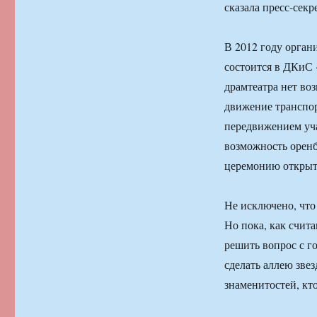
сказала пресс-секр
В 2012 году орган
состоится в ДКиС 
драмтеатра нет во
движение транспор
передвижением уча
возможность оренб
церемонию открыти
Не исключено, что 
Но пока, как счит
решить вопрос с г
сделать аллею звез
знаменитостей, кт