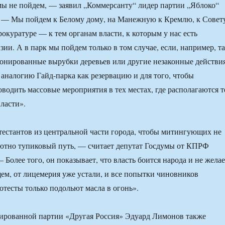
мы не пойдем, — заявил „Коммерсанту“ лидер партии „Яблоко“
 — Мы пойдем к Белому дому, на Манежную к Кремлю, к Совет
окуратуре — к тем органам власти, к которым у нас есть
ии. А в парк мы пойдем только в том случае, если, например, т
онированные вырубки деревьев или другие незаконные действия
аналогию Гайд-парка как резервацию и для того, чтобы
оводить массовые мероприятия в тех местах, где располагаются т
ласти».
естантов из центральной части города, чтобы митингующих не
ютно тупиковый путь, — считает депутат Госдумы от КПРФ
Более того, он показывает, что власть боится народа и не желае
щем, от лицемерия уже устали, и все попытки чиновников
отесты только подольют масла в огонь».
рированной партии «Другая Россия» Эдуард Лимонов также