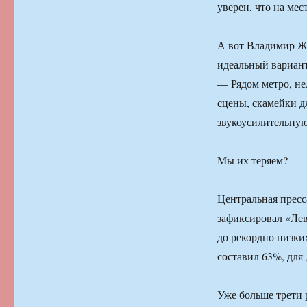
уверен, что на мес
А вот Владимир Жи
идеальный вариан
— Рядом метро, нед
сцены, скамейки 
звукоусилительную
Мы их теряем?
Центральная пресс
зафиксировал «Лев
до рекордно низки
составил 63%, дл
Уже больше трети 