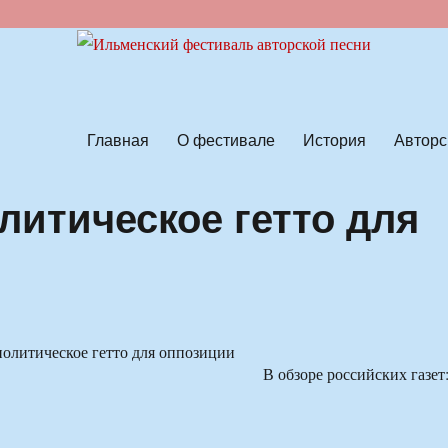
ской песни
Главная
О фестивале
История
Авторс
литическое гетто для
В обзоре российских газет