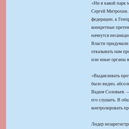
«Ни в какой парк 
Сергей Митрохин.
федерации, к Генпр
конкретные претенз
начнутся несанкци
Власти придумали 
отказывать нам пр
или иные органы в
«Выдавливать прот
было видно, абсол
Вадим Соловьев. — 
его слушать. В об
контролировать пр
Лидер незарегист