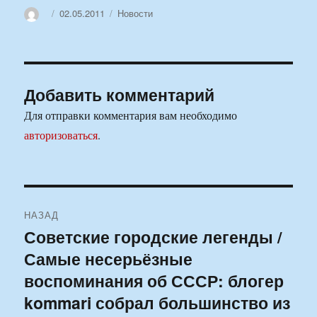
Автор
Опубликовано
Рубрики
02.05.2011
Новости
Добавить комментарий
Для отправки комментария вам необходимо
авторизоваться
.
Навигация
НАЗАД
по
Советские городские легенды /
Предыдущая
Самые несерьёзные
запись:
записям
воспоминания об СССР: блогер
kommari собрал большинство из