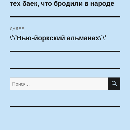
тех баек, что бродили в народе
ДАЛЕЕ
\’\’Нью-йоркский альманах\’\’
Следующая
запись:
ПО
Искать: