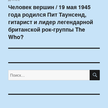
Человек вершин / 19 мая 1945
Следующая
года родился Пит Таунсенд,
запись:
гитарист и лидер легендарной
британской рок-группы The
Who?
ПО
Искать: