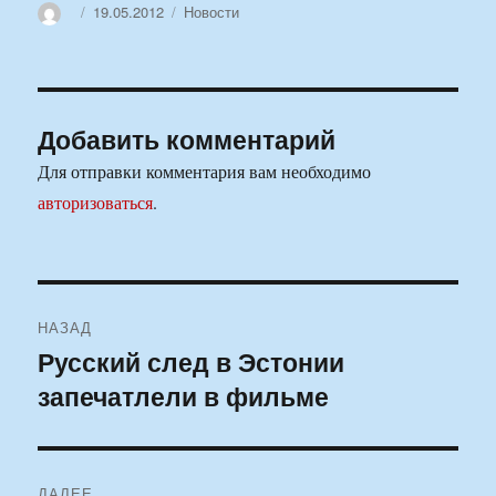
Автор
Опубликовано
Рубрики
19.05.2012
Новости
Добавить комментарий
Для отправки комментария вам необходимо
авторизоваться
.
Навигация
НАЗАД
по
Русский след в Эстонии
Предыдущая
запечатлели в фильме
запись:
записям
ДАЛЕЕ