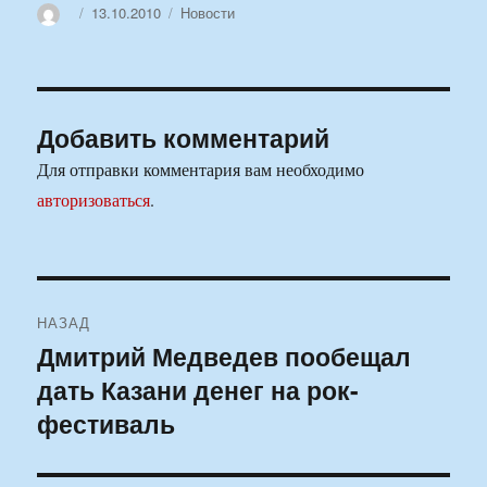
Автор
Опубликовано
Рубрики
13.10.2010
Новости
Добавить комментарий
Для отправки комментария вам необходимо
авторизоваться
.
Навигация
НАЗАД
по
Дмитрий Медведев пообещал
Предыдущая
дать Казани денег на рок-
запись:
записям
фестиваль