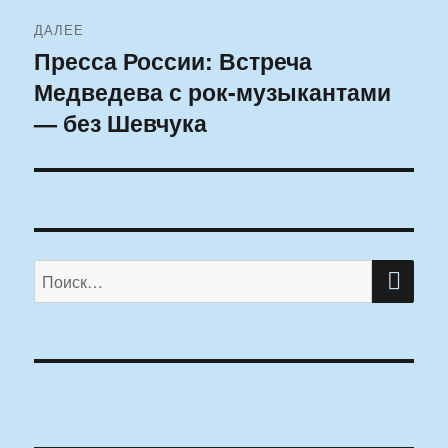
ДАЛЕЕ
Пресса России: Встреча
Следующая
Медведева с рок-музыкантами
запись:
— без Шевчука
ПО
Искать: