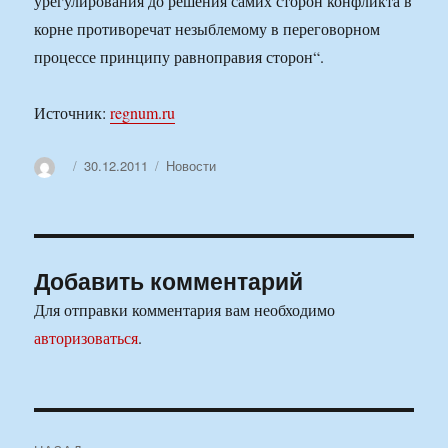
урегулирования до решения самих сторон конфликта в
корне противоречат незыблемому в переговорном
процессе принципу равноправия сторон“.
Источник:
regnum.ru
Автор
Опубликовано
Рубрики
30.12.2011
Новости
Добавить комментарий
Для отправки комментария вам необходимо
авторизоваться
.
Навигация