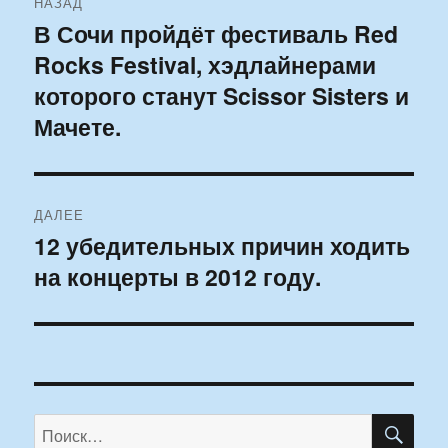
НАЗАД
по
В Сочи пройдёт фестиваль Red
Предыдущая
Rocks Festival, хэдлайнерами
запись:
записям
которого станут Scissor Sisters и
Мачете.
ДАЛЕЕ
12 убедительных причин ходить
Следующая
на концерты в 2012 году.
запись:
ПО
Искать: