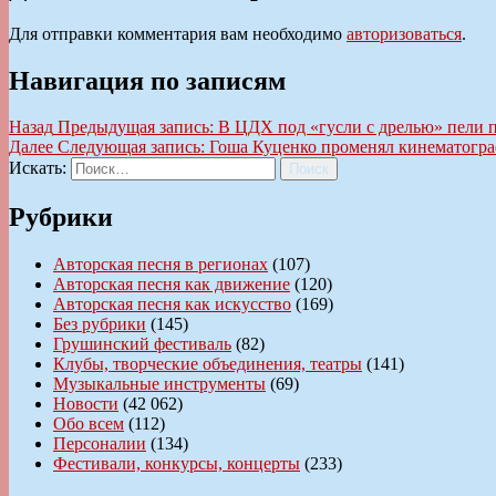
Для отправки комментария вам необходимо
авторизоваться
.
Навигация по записям
Назад
Предыдущая запись:
В ЦДХ под «гусли с дрелью» пели 
Далее
Следующая запись:
Гоша Куценко променял кинематогра
Искать:
Поиск
Рубрики
Авторская песня в регионах
(107)
Авторская песня как движение
(120)
Авторская песня как искусство
(169)
Без рубрики
(145)
Грушинский фестиваль
(82)
Клубы, творческие объединения, театры
(141)
Музыкальные инструменты
(69)
Новости
(42 062)
Обо всем
(112)
Персоналии
(134)
Фестивали, конкурсы, концерты
(233)