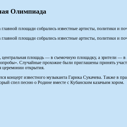
рная Олимпиада
главной площади собрались известные артисты, политики и почт
главной площади собрались известные артисты, политики и почт
н, центральная площадь — в съемочную площадку, а зрители — в
нопробы». Случайные прохожие были приглашены принять участи
я церемонии открытия.
ялся концерт известного музыканта Гарика Сукачева. Также в п
орый спел песню о Родине вместе с Кубанским казачьим хором.