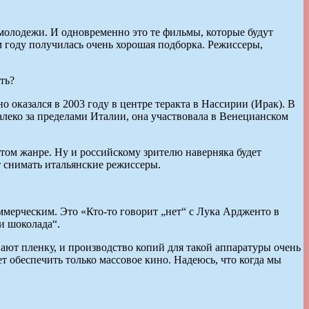
молодежи. И одновременно это те фильмы, которые будут
м году получилась очень хорошая подборка. Режиссеры,
ть?
 оказался в 2003 году в центре теракта в Нассирии (Ирак). В
алеко за пределами Италии, она участвовала в Венецианском
этом жанре. Ну и российскому зрителю наверняка будет
т снимать итальянские режиссеры.
ммерческим. Это «Кто-то говорит „нет“ с Лука Ардженто в
и шоколада“.
ают пленку, и производство копий для такой аппаратуры очень
ет обеспечить только массовое кино. Надеюсь, что когда мы