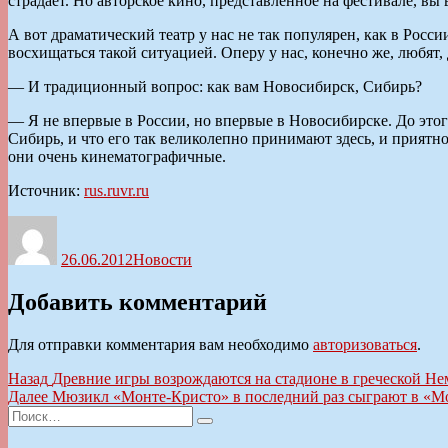
страдает. Но авторское кино, представленное на фестивале, вы
А вот драматический театр у нас не так популярен, как в России,
восхищаться такой ситуацией. Оперу у нас, конечно же, любят,
— И традиционный вопрос: как вам Новосибирск, Сибирь?
— Я не впервые в России, но впервые в Новосибирске. До этого 
Сибирь, и что его так великолепно принимают здесь, и приятн
они очень кинематографичные.
Источник:
rus.ruvr.ru
Автор
Опубликовано
Рубрики
26.06.2012
Новости
Добавить комментарий
Для отправки комментария вам необходимо
авторизоваться
.
Навигация
Предыдущая
Назад
Древние игры возрождаются на стадионе в греческой Не
запись:
Следующая
Далее
Мюзикл «Монте-Кристо» в последний раз сыграют в «Мо
по
Искать:
запись:
Поиск
записям