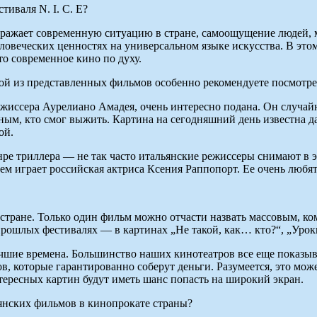
иваля N. I. C. E?
отражает современную ситуацию в стране, самоощущение людей, 
ловеческих ценностях на универсальном языке искусства. В это
то современное кино по духу.
ой из представленных фильмов особенно рекомендуете посмотре
жиссера Аурелиано Амадея, очень интересно подана. Он случайно
нным, кто смог выжить. Картина на сегодняшний день известна д
ой.
нре триллера — не так часто итальянские режиссеры снимают в 
ем играет российская актриса Ксения Раппопорт. Ее очень любя
стране. Только один фильм можно отчасти назвать массовым, ко
прошлых фестивалях — в картинах „Не такой, как… кто?“, „Урок
учшие времена. Большинство наших кинотеатров все еще показыв
в, которые гарантированно соберут деньги. Разумеется, это мож
тересных картин будут иметь шанс попасть на широкий экран.
ьянских фильмов в кинопрокате страны?