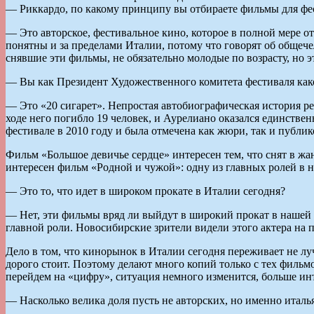
— Риккардо, по какому принципу вы отбираете фильмы для фест
— Это авторское, фестивальное кино, которое в полной мере 
понятны и за пределами Италии, потому что говорят об общече
снявшие эти фильмы, не обязательно молодые по возрасту, но э
— Вы как Президент Художественного комитета фестиваля как
— Это «20 сигарет». Непростая автобиографическая история ре
ходе него погибло 19 человек, и Аурелиано оказался единстве
фестивале в 2010 году и была отмечена как жюри, так и публик
Фильм «Большое девичье сердце» интересен тем, что снят в жа
интересен фильм «Родной и чужой»: одну из главных ролей в н
— Это то, что идет в широком прокате в Италии сегодня?
— Нет, эти фильмы вряд ли выйдут в широкий прокат в нашей 
главной роли. Новосибирские зрители видели этого актера на 
Дело в том, что кинорынок в Италии сегодня переживает не л
дорого стоит. Поэтому делают много копий только с тех фильмо
перейдем на «цифру», ситуация немного изменится, больше ин
— Насколько велика доля пусть не авторских, но именно итал