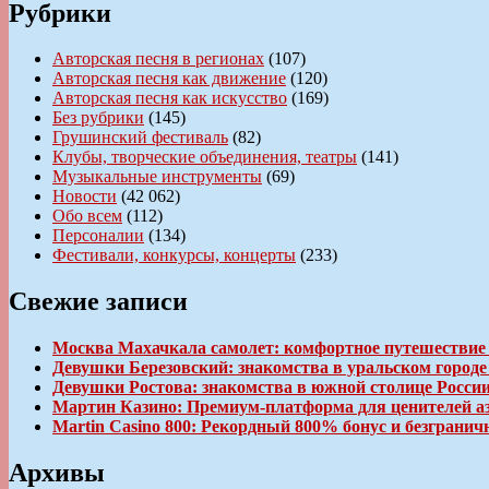
Рубрики
Авторская песня в регионах
(107)
Авторская песня как движение
(120)
Авторская песня как искусство
(169)
Без рубрики
(145)
Грушинский фестиваль
(82)
Клубы, творческие объединения, театры
(141)
Музыкальные инструменты
(69)
Новости
(42 062)
Обо всем
(112)
Персоналии
(134)
Фестивали, конкурсы, концерты
(233)
Свежие записи
Москва Махачкала самолет: комфортное путешествие
Девушки Березовский: знакомства в уральском город
Девушки Ростова: знакомства в южной столице Росси
Мартин Казино: Премиум-платформа для ценителей а
Martin Casino 800: Рекордный 800% бонус и безгран
Архивы