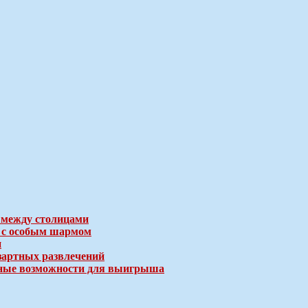
 между столицами
е с особым шармом
и
зартных развлечений
ичные возможности для выигрыша