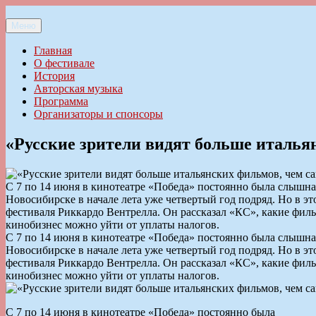
Перейти
к
Меню
Ильменский фестиваль авторской песни
содержимому
Главная
О фестивале
История
Авторская музыка
Программа
Организаторы и спонсоры
«Русские зрители видят больше италья
С 7 по 14 июня в кинотеатре «Победа» постоянно была слышна и
Новосибирске в начале лета уже четвертый год подряд. Но в 
фестиваля Риккардо Вентрелла. Он рассказал «КС», какие фил
кинобизнес можно уйти от уплаты налогов.
С 7 по 14 июня в кинотеатре «Победа» постоянно была слышна и
Новосибирске в начале лета уже четвертый год подряд. Но в 
фестиваля Риккардо Вентрелла. Он рассказал «КС», какие фил
кинобизнес можно уйти от уплаты налогов.
С 7 по 14 июня в кинотеатре «Победа» постоянно была