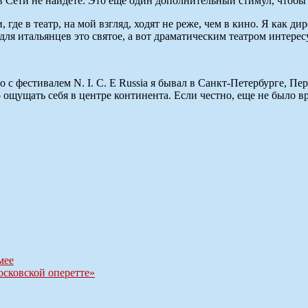
 в Сети не найдете. Это еще один дополнительный стимул, чтобы 
 где в театр, на мой взгляд, ходят не реже, чем в кино. Я как ди
 для итальянцев это святое, а вот драматическим театром интере
с фестивалем N. I. C. E Russia я бывал в Санкт-Петербурге, Пер
о ощущать себя в центре континента. Если честно, еще не было 
мее
сковской оперетте»