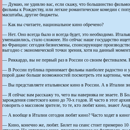
— Думаю, не удивлю вас, если скажу, что большинство фильмов
фильмы к Рождеству, или легкие романтические комедии с поп
масштабы, другие бюджеты.
— Как вы считаете, национальное кино обречено?
— Нет. Оно всегда было и всегда будет, это необходимо. Италь
уменьшились, стало сложнее. Но сейчас наше государство ище
во Франции: сегодня бизнесмены, спонсирующие производство 
выгодно с экономической точки зрения, хотя на данный момент
— Риккардо, вы не первый раз в России со своим фестивалем.
— В России публика принимает фильмы наиболее радостно и уча
порой даже больше возможностей посмотреть эти картины, чем 
— Вы представляете итальянское кино в России. А в Италии з
— Я сейчас вам расскажу то, чего вы наверняка не знаете. В 
зарождения советского кино до 70-х годов. И часто в этот ар
говорить о массовом зрителе, то те, кто любят кино, знают А
— А вообще в Италии сегодня любят кино? Часто ходят в кино
— Кино, конечно же, любят. Билет на сеанс стоит примерно 10