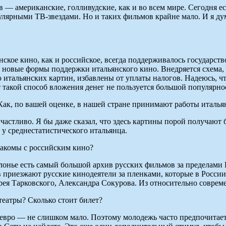
 — американские, голливудские, как и во всем мире. Сегодня ес
улярными ТВ-звездами. Но и таких фильмов крайне мало. И я ду
янское кино, как и российское, всегда поддерживалось государс
т новые формы поддержки итальянского кино. Внедряется схема
итальянских картин, избавлены от уплаты налогов. Надеюсь, ч
 такой способ вложения денег не пользуется большой популярно
 Как, по вашей оценке, в нашей стране принимают работы италь
стливо. Я бы даже сказал, что здесь картины порой получают б
у среднестатистического итальянца.
накомы с российским кино?
Болонье есть самый большой архив русских фильмов за пределами
хив приезжают русские кинодеятели за пленками, которые в Росс
ндрея Тарковского, Александра Сокурова. Из относительно совре
театры? Сколько стоит билет?
 евро — не слишком мало. Поэтому молодежь часто предпочитает 