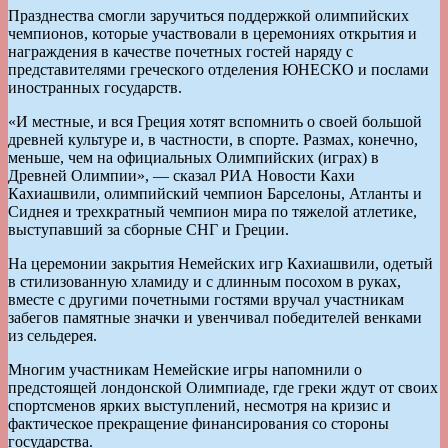
Празднества смогли заручиться поддержкой олимпийских
чемпионов, которые участвовали в церемониях открытия и
награждения в качестве почетных гостей наряду с
представителями греческого отделения ЮНЕСКО и послами
иностранных государств.
«И местные, и вся Греция хотят вспомнить о своей большой
древней культуре и, в частности, в спорте. Размах, конечно,
меньше, чем на официальных Олимпийских (играх) в
Древней Олимпии», — сказал РИА Новости Кахи
Кахиашвили, олимпийский чемпион Барселоны, Атланты и
Сиднея и трехкратный чемпион мира по тяжелой атлетике,
выступавший за сборные СНГ и Греции.
На церемонии закрытия Немейских игр Кахиашвили, одетый
в стилизованную хламиду и с длинным посохом в руках,
вместе с другими почетными гостями вручал участникам
забегов памятные значки и увенчивал победителей венками
из сельдерея.
Многим участникам Немейские игры напомнили о
предстоящей лондонской Олимпиаде, где греки ждут от своих
спортсменов ярких выступлений, несмотря на кризис и
фактическое прекращение финансирования со стороны
государства.