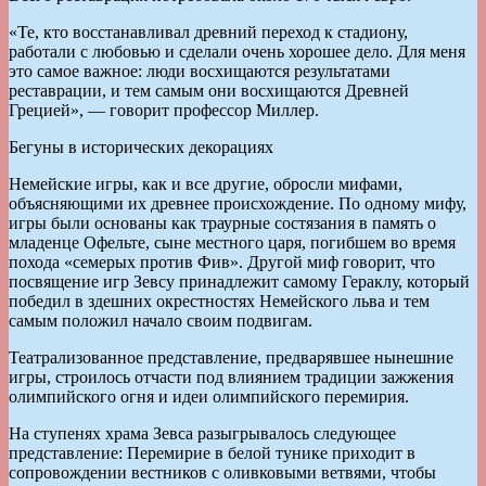
«Те, кто восстанавливал древний переход к стадиону,
работали с любовью и сделали очень хорошее дело. Для меня
это самое важное: люди восхищаются результатами
реставрации, и тем самым они восхищаются Древней
Грецией», — говорит профессор Миллер.
Бегуны в исторических декорациях
Немейские игры, как и все другие, обросли мифами,
объясняющими их древнее происхождение. По одному мифу,
игры были основаны как траурные состязания в память о
младенце Офельте, сыне местного царя, погибшем во время
похода «семерых против Фив». Другой миф говорит, что
посвящение игр Зевсу принадлежит самому Гераклу, который
победил в здешних окрестностях Немейского льва и тем
самым положил начало своим подвигам.
Театрализованное представление, предварявшее нынешние
игры, строилось отчасти под влиянием традиции зажжения
олимпийского огня и идеи олимпийского перемирия.
На ступенях храма Зевса разыгрывалось следующее
представление: Перемирие в белой тунике приходит в
сопровождении вестников с оливковыми ветвями, чтобы