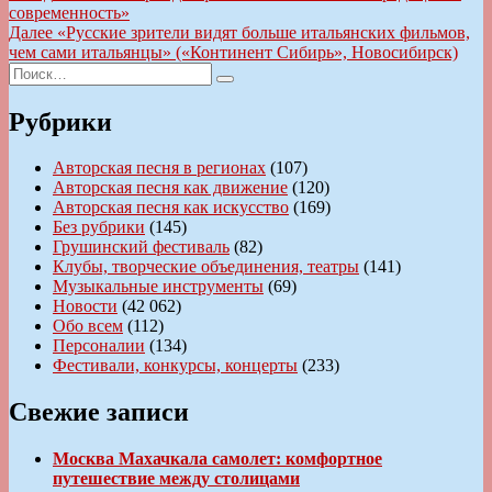
запись:
современность»
по
Следующая
Далее
«Русские зрители видят больше итальянских фильмов,
записям
запись:
чем сами итальянцы» («Континент Сибирь», Новосибирск)
Искать:
Поиск
Рубрики
Авторская песня в регионах
(107)
Авторская песня как движение
(120)
Авторская песня как искусство
(169)
Без рубрики
(145)
Грушинский фестиваль
(82)
Клубы, творческие объединения, театры
(141)
Музыкальные инструменты
(69)
Новости
(42 062)
Обо всем
(112)
Персоналии
(134)
Фестивали, конкурсы, концерты
(233)
Свежие записи
Москва Махачкала самолет: комфортное
путешествие между столицами