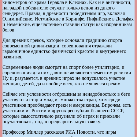
километров от храма Геракла в Клеонах. Как и в античности,
наградой победителю служит только венок из дикого
сельдерея. Правда, в древности победителям игр, включая
Олимпийские, Истмийские в Коринфе, Пифийские в Дельфах
и Немейские, еще частенько ставили статуи как избранникам
богов.
Для древних греков, которые основали традицию спорта
современной цивилизации, соревнования отражали
гармоничное единство физической красоты и внутреннего
развития.
Современные люди смотрят на спорт более утилитарно, и
соревнования для них давно не являются элементом религии.
Ну и, разумеется, в древних играх не допускалось участие
женщин, детей, да и вообще всех, кто не являлся греком.
Сейчас эти условности отброшены за ненадобностью: в беге
участвуют и стар и млад из множества стран, хотя среди
участников преобладают греки и американцы. Впрочем, есть
участники из России и других республик бывшего СССР,
которые самостоятельно разузнали об играх и приехали
поучаствовать, подав предварительную заявку.
Профессор Миллер рассказал РИА Новости, что игры