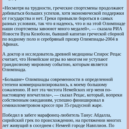
«Несмотря на трудности, греческие спортсмены продолжают
добиваться больших успехов, хотя экономической поддержки
от государства и нет. Греки привыкли бороться в самых
разных условиях, так что я надеюсь, что и на этой Олимпиаде
наши спортсмены завоюют много медалей», — сказала РИА
Новости Вула Козоболи, бывший капитан греческой сборной
по водному поло и серебряный призер Олимпиады-2004 в
Афинах.
А доктор и исследователь древней медицины Спирос Рецас
считает, что Немейские игры во многом не уступают
грандиозному мировому событию, которым является
Олимпиада.
«Большие» Олимпиады современности в определенной
степени коммерциализировались, к моему большому
сожалению. И вот эта чистота Немейских игр меня по-
настоящему впечатлила», — сказал Рецас, который, вопреки
собственным ожиданиям, успешно финишировал в
семикилометровом кроссе при 35-градусной жаре.
Победил в забеге марафонец-любитель Танус Абдалла,
сирийский грек по происхождению, на протяжении многих
лет живущий в соседнем с Немеей городе Навплион. По