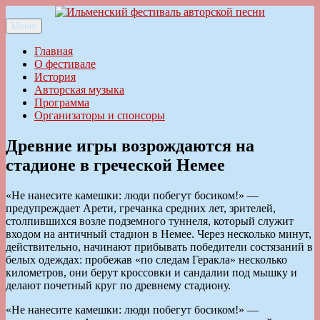
Перейти
к
Меню
Ильменский фестиваль авторской песни
содержимому
Главная
О фестивале
История
Авторская музыка
Программа
Организаторы и спонсоры
Древние игры возрождаются на
стадионе в греческой Немее
«Не нанесите камешки: люди побегут босиком!» —
предупреждает Арети, гречанка средних лет, зрителей,
столпившихся возле подземного туннеля, который служит
входом на античный стадион в Немее. Через несколько минут,
действительно, начинают прибывать победители состязаний в
белых одеждах: пробежав «по следам Геракла» несколько
километров, они берут кроссовки и сандалии под мышку и
делают почетный круг по древнему стадиону.
«Не нанесите камешки: люди побегут босиком!» —