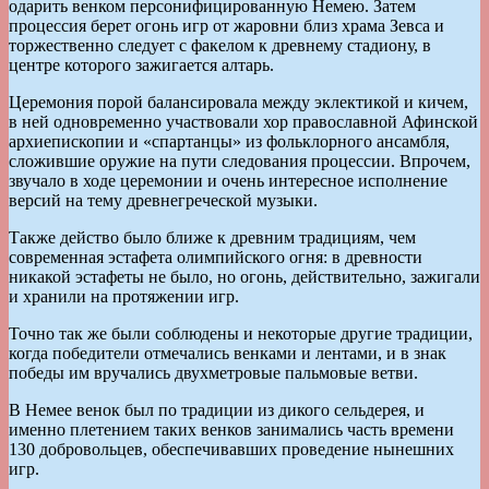
одарить венком персонифицированную Немею. Затем
процессия берет огонь игр от жаровни близ храма Зевса и
торжественно следует с факелом к древнему стадиону, в
центре которого зажигается алтарь.
Церемония порой балансировала между эклектикой и кичем,
в ней одновременно участвовали хор православной Афинской
архиепископии и «спартанцы» из фольклорного ансамбля,
сложившие оружие на пути следования процессии. Впрочем,
звучало в ходе церемонии и очень интересное исполнение
версий на тему древнегреческой музыки.
Также действо было ближе к древним традициям, чем
современная эстафета олимпийского огня: в древности
никакой эстафеты не было, но огонь, действительно, зажигали
и хранили на протяжении игр.
Точно так же были соблюдены и некоторые другие традиции,
когда победители отмечались венками и лентами, и в знак
победы им вручались двухметровые пальмовые ветви.
В Немее венок был по традиции из дикого сельдерея, и
именно плетением таких венков занимались часть времени
130 добровольцев, обеспечивавших проведение нынешних
игр.