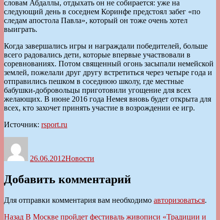
словам Абдаллы, отдыхать он не собирается: уже на
следующий день в соседнем Коринфе предстоял забег «по
следам апостола Павла», который он тоже очень хотел
выиграть.
Когда завершались игры и награждали победителей, больше
всего радовались дети, которые впервые участвовали в
соревнованиях. Потом священный огонь засыпали немейской
землей, пожелали друг другу встретиться через четыре года и
отправились пешком в соседнюю школу, где местные
бабушки-добровольцы приготовили угощение для всех
желающих. В июне 2016 года Немея вновь будет открыта для
всех, кто захочет принять участие в возрождении ее игр.
Источник:
rsport.ru
Автор
Опубликовано
Рубрики
26.06.2012
Новости
Добавить комментарий
Для отправки комментария вам необходимо
авторизоваться
.
Навигация
Предыдущая
Назад
В Москве пройдет фестиваль живописи «Традиции и