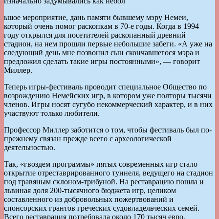
изначально задумывались как небол
ьшое мероприятие, дань памяти бывшему мэру Немеи,
который очень помог раскопкам в 70-е годы. Когда в 1994
году открылся для посетителей раскопанный древний
стадион, на нем прошли первые небольшие забеги. «А уже на
следующий день мне позвонил сын скончавшегося мэра и
предложил сделать такие игры постоянными», — говорит
Миллер.
Теперь игры-фестиваль проводит специальное Общество по
возрождению Немейских игр, в котором уже полторы тысячи
членов. Игры носят сугубо некоммерческий характер, и в них
участвуют только любители.
Профессор Миллер заботится о том, чтобы фестиваль был по-
прежнему связан прежде всего с археологической
деятельностью.
Так, «гвоздем программы» пятых современных игр стало
открытие отреставрированного туннеля, ведущего на стадион
под травяным склоном-трибуной. На реставрацию пошла и
львиная доля 200-тысячного бюджета игр, целиком
составленного из добровольных пожертвований и
спонсорских грантов греческих судовладельческих семей.
Всего реставрация потребовала около 170 тысяч евро.