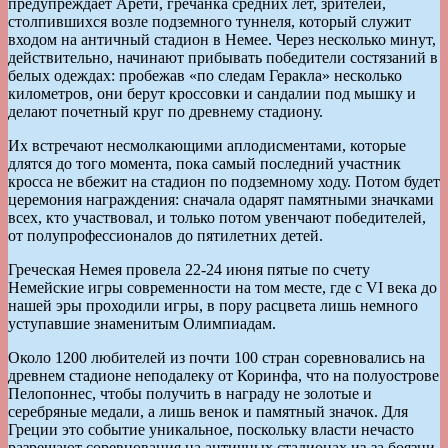
предупреждает Арети, гречанка средних лет, зрителей,
столпившихся возле подземного туннеля, который служит
входом на античный стадион в Немее. Через несколько минут,
действительно, начинают прибывать победители состязаний в
белых одеждах: пробежав «по следам Геракла» несколько
километров, они берут кроссовки и сандалии под мышку и
делают почетный круг по древнему стадиону.
Их встречают несмолкающими аплодисментами, которые
длятся до того момента, пока самый последний участник
кросса не вбежит на стадион по подземному ходу. Потом будет
церемония награждения: сначала одарят памятными значками
всех, кто участвовал, и только потом увенчают победителей,
от полупрофессионалов до пятилетних детей.
Греческая Немея провела 22-24 июня пятые по счету
Немейские игры современности на том месте, где с VI века до
нашей эры проходили игры, в пору расцвета лишь немного
уступавшие знаменитым Олимпиадам.
Около 1200 любителей из почти 100 стран соревновались на
древнем стадионе неподалеку от Коринфа, что на полуострове
Пелопоннес, чтобы получить в награду не золотые и
серебряные медали, а лишь венок и памятный значок. Для
Греции это событие уникальное, поскольку власти нечасто
разрешают соревнования на античных стадионах из-за боязни