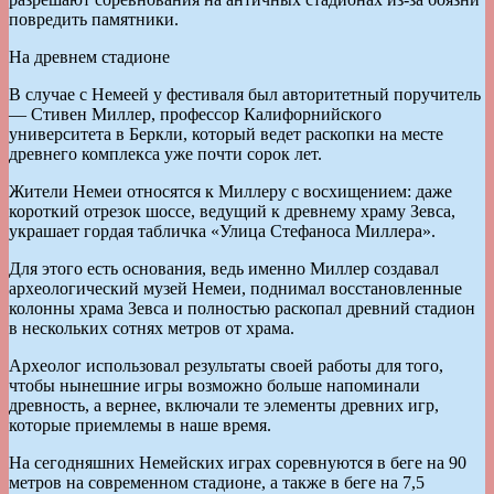
повредить памятники.
На древнем стадионе
В случае с Немеей у фестиваля был авторитетный поручитель
— Стивен Миллер, профессор Калифорнийского
университета в Беркли, который ведет раскопки на месте
древнего комплекса уже почти сорок лет.
Жители Немеи относятся к Миллеру с восхищением: даже
короткий отрезок шоссе, ведущий к древнему храму Зевса,
украшает гордая табличка «Улица Стефаноса Миллера».
Для этого есть основания, ведь именно Миллер создавал
археологический музей Немеи, поднимал восстановленные
колонны храма Зевса и полностью раскопал древний стадион
в нескольких сотнях метров от храма.
Археолог использовал результаты своей работы для того,
чтобы нынешние игры возможно больше напоминали
древность, а вернее, включали те элементы древних игр,
которые приемлемы в наше время.
На сегодняшних Немейских играх соревнуются в беге на 90
метров на современном стадионе, а также в беге на 7,5