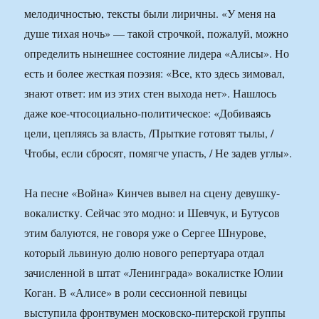
мелодичностью, тексты были лиричны. «У меня на
душе тихая ночь» — такой строчкой, пожалуй, можно
определить нынешнее состояние лидера «Алисы». Но
есть и более жесткая поэзия: «Все, кто здесь зимовал,
знают ответ: им из этих стен выхода нет». Нашлось
даже кое-чтосоциально-политическое: «Добиваясь
цели, цепляясь за власть, /Прыткие готовят тылы, /
Чтобы, если сбросят, помягче упасть, / Не задев углы».
На песне «Война» Кинчев вывел на сцену девушку-
вокалистку. Сейчас это модно: и Шевчук, и Бутусов
этим балуются, не говоря уже о Сергее Шнурове,
который львиную долю нового репертуара отдал
зачисленной в штат «Ленинграда» вокалистке Юлии
Коган. В «Алисе» в роли сессионной певицы
выступила фронтвумен московско-питерской группы