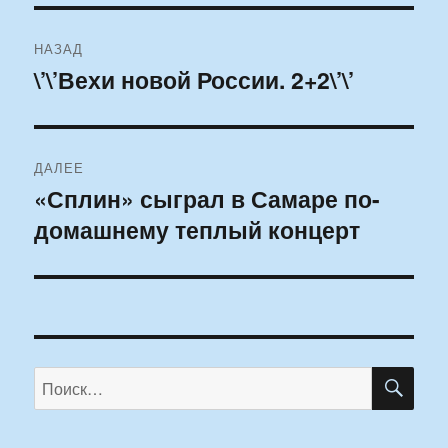
Навигация
НАЗАД
по
\’\’Вехи новой России. 2+2\’\’
Предыдущая
запись:
записям
ДАЛЕЕ
«Сплин» сыграл в Самаре по-
Следующая
домашнему теплый концерт
запись:
ПО
Искать: