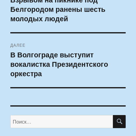
Белгородом ранены шесть
запись:
записям
молодых людей
ДАЛЕЕ
В Волгограде выступит
Следующая
вокалистка Президентского
запись:
оркестра
ПО
Искать: