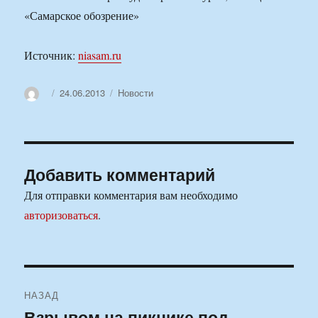
«Самарское обозрение»
Источник:
niasam.ru
Автор
Опубликовано
Рубрики
24.06.2013
Новости
Добавить комментарий
Для отправки комментария вам необходимо
авторизоваться
.
Навигация
НАЗАД
по
Взрывом на пикнике под
Предыдущая