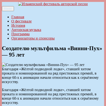
Перейти
к
Меню
Ильменский фестиваль авторской песни
содержимому
Главная
О фестивале
История
Авторская музыка
Программа
Организаторы и спонсоры
Создателю мультфильма «Винни-Пух»
— 95 лет
Благодаря «Жёлтой подводной лодке», ставшей хитом
проката и номинированной на ряд престижных премий, в
конце 60-х к анимации начали относиться как к серьёзному
искусству.
Благодаря «Жёлтой подводной лодке», ставшей хитом
проката и номинированной на ряд престижных премий, в
конце 60-х к анимации начали относиться как к серьёзному
искусству.