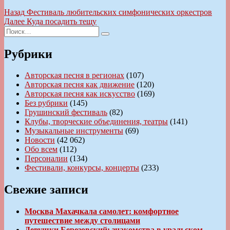
Навигация
Предыдущая
Назад
Фестиваль любительских симфонических оркестров
запись:
Следующая
Далее
Куда посадить тещу
по
Искать:
запись:
Поиск
записям
Рубрики
Авторская песня в регионах
(107)
Авторская песня как движение
(120)
Авторская песня как искусство
(169)
Без рубрики
(145)
Грушинский фестиваль
(82)
Клубы, творческие объединения, театры
(141)
Музыкальные инструменты
(69)
Новости
(42 062)
Обо всем
(112)
Персоналии
(134)
Фестивали, конкурсы, концерты
(233)
Свежие записи
Москва Махачкала самолет: комфортное
путешествие между столицами
Девушки Березовский: знакомства в уральском