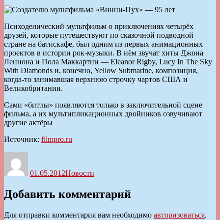
Психоделический мультфильм о приключениях четырёх
друзей, которые путешествуют по сказочной подводной
стране на батискафе, был одним из первых анимационных
проектов в истории рок-музыки. В нём звучат хиты Джона
Леннона и Пола Маккартни — Eleanor Rigby, Lucy In The Sky
With Diamonds и, конечно, Yellow Submarine, композиция,
когда-то занимавшая верхнюю строчку чартов США и
Великобритании.
Сами «битлы» появляются только в заключительной сцене
фильма, а их мультипликационных двойников озвучивают
другие актёры
Источник:
filmpro.ru
Автор
Опубликовано
Рубрики
01.05.2012
Новости
Добавить комментарий
Для отправки комментария вам необходимо
авторизоваться
.