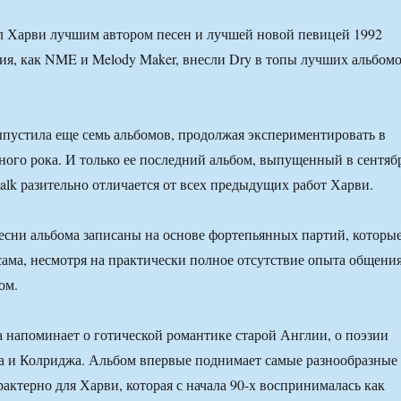
вал Харви лучшим автором песен и лучшей новой певицей 1992
ания, как NME и Melody Maker, внесли Dry в топы лучших альбом
ыпустила еще семь альбомов, продолжая экспериментировать в
ного рока. И только ее последний альбом, выпущенный в сентяб
halk разительно отличается от всех предыдущих работ Харви.
есни альбома записаны на основе фортепьянных партий, которы
ама, несмотря на практически полное отсутствие опыта общени
ом.
 напоминает о готической романтике старой Англии, о поэзии
а и Колриджа. Альбом впервые поднимает самые разнообразные
рактерно для Харви, которая с начала 90-х воспринималась как