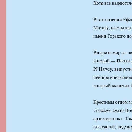
Хотя все надеются
В заключении Ефан
Москву, выступив 
имени Горького по
Впервые мир загов
которой — Полли Д
PJ Harvey, выпуст
певицы впечатлили
который включил D
Крестным отцом му
«похоже, будто По
аранжировок». Так
она улетит, подхв