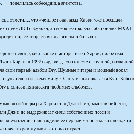
», — поделилась собеседница агентства.
ова отметила, что «четыре года назад Харви уже посещала
на сцене ДК Горбунова, а теперь театральная обстановка МХАТ
дходит под ее творчество значительно больше».
орил о певице, музыканте и авторе песен Харви, полое имя
жин Харви, в 1992 году, когда она вместе с группой, названной
ила свой первый альбом Dry. Шумные гитары и мощный вокал
 слушателей по всему миру. Одним из них оказался Курт Кобей
ry в список пятидесяти любимых альбомов.
зыкальной карьеры Харви стал Джон Пил, заметивший, что,
лли Джин не выдерживает силы собственных песен и
ое впечатление производили ее первые концерты: казалось, что
аченная вихрем музыки, которую играет.