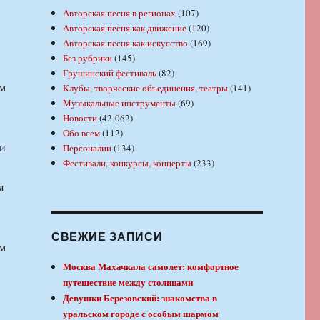
Авторская песня в регионах
(107)
Авторская песня как движение
(120)
Авторская песня как искусство
(169)
Без рубрики
(145)
Грушинский фестиваль
(82)
ом
Клубы, творческие объединения, театры
(141)
Музыкальные инструменты
(69)
Новости
(42 062)
Обо всем
(112)
и
Персоналии
(134)
Фестивали, конкурсы, концерты
(233)
я
СВЕЖИЕ ЗАПИСИ
ом
Москва Махачкала самолет: комфортное
путешествие между столицами
Девушки Березовский: знакомства в
уральском городе с особым шармом