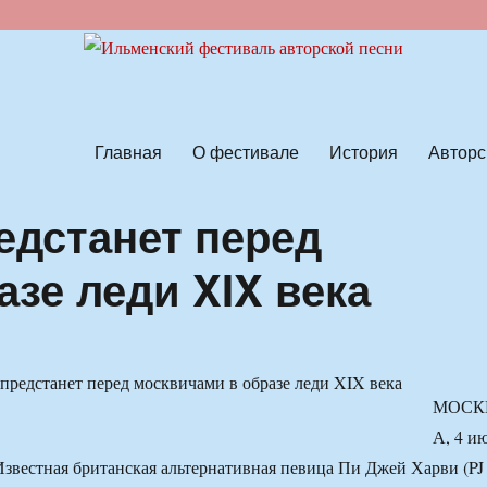
ской песни
Главная
О фестивале
История
Авторс
едстанет перед
зе леди XIX века
МОСК
А, 4 и
вестная британская альтернативная певица Пи Джей Харви (PJ