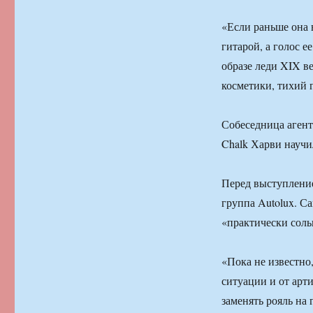
«Если раньше она 
гитарой, а голос е
образе леди XIX в
косметики, тихий 
Собеседница агент
Chalk Харви научил
Перед выступление
группа Autolux. С
«практически соль
«Пока не известно,
ситуации и от арт
заменять рояль на 