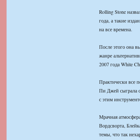
Rolling Stone наз
года, а такие изд
на все времена.
После этого она в
жанре альтернатив
2007 года White C
Практически все п
Пи Джей сыграла с
с этим инструмент
Мрачная атмосфера
Вордсворта, Блейк
темы, что так неха