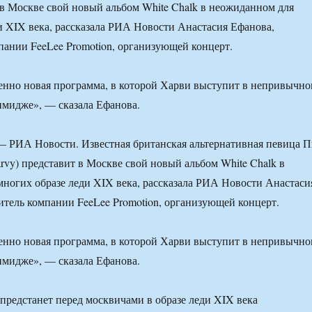
 в Москве свой новый альбом White Chalk в неожиданном для
и XIX века, рассказала РИА Новости Анастасия Ефанова,
пании FeeLee Promotion, организующей концерт.
енно новая программа, в которой Харви выступит в непривычн
 имидже», — сказала Ефанова.
РИА Новости. Известная британская альтернативная певица П
rvy) представит в Москве свой новый альбом White Chalk в
ногих образе леди XIX века, рассказала РИА Новости Анастаси
итель компании FeeLee Promotion, организующей концерт.
енно новая программа, в которой Харви выступит в непривычн
 имидже», — сказала Ефанова.