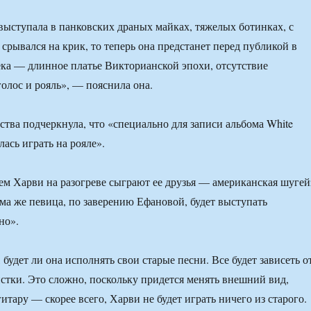
выступала в панковских драных майках, тяжелых ботинках, с
е срывался на крик, то теперь она предстанет перед публикой в
ека — длинное платье Викторианской эпохи, отсутствие
голос и рояль», — пояснила она.
ства подчеркнула, что «специально для записи альбома White
ась играть на рояле».
м Харви на разогреве сыграют ее друзья — американская шугей
ама же певица, по заверению Ефановой, будет выступать
но».
 будет ли она исполнять свои старые песни. Все будет зависеть о
истки. Это сложно, поскольку придется менять внешний вид,
гитару — скорее всего, Харви не будет играть ничего из старого.