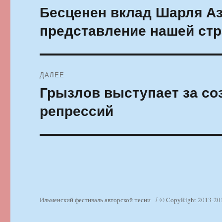
по
Бесценен вклад Шарля Аз
Предыдущая
запись:
записям
представление нашей стр
ДАЛЕЕ
Грызлов выступает за с
Следующая
запись:
репрессий
Ильменский фестиваль авторской песни
© CopyRight 2013-20