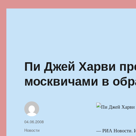
Ильменский фестиваль автор
Пи Джей Харви пр
москвичами в обра
Автор
Опубликовано
04.06.2008
Рубрики
Новости
— РИА Новости. Из