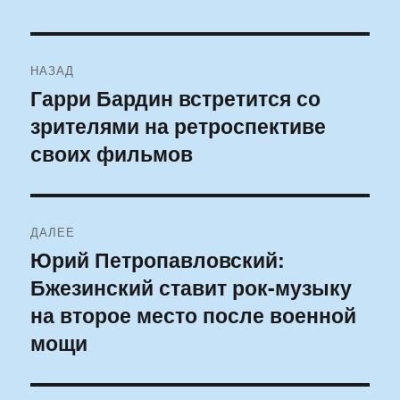
Навигация
НАЗАД
по
Гарри Бардин встретится со
Предыдущая
зрителями на ретроспективе
запись:
записям
своих фильмов
ДАЛЕЕ
Юрий Петропавловский:
Следующая
Бжезинский ставит рок-музыку
запись:
на второе место после военной
мощи