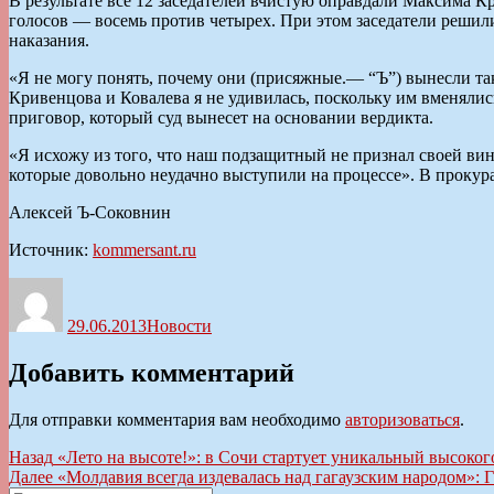
В результате все 12 заседателей вчистую оправдали Максима 
голосов — восемь против четырех. При этом заседатели решил
наказания.
«Я не могу понять, почему они (присяжные.— “Ъ”) вынесли т
Кривенцова и Ковалева я не удивилась, поскольку им вменяли
приговор, который суд вынесет на основании вердикта.
«Я исхожу из того, что наш подзащитный не признал своей в
которые довольно неудачно выступили на процессе». В прокура
Алексей Ъ-Соковнин
Источник:
kommersant.ru
Автор
Опубликовано
Рубрики
29.06.2013
Новости
Добавить комментарий
Для отправки комментария вам необходимо
авторизоваться
.
Навигация
Предыдущая
Назад
«Лето на высоте!»: в Сочи стартует уникальный высоко
запись:
Следующая
Далее
«Молдавия всегда издевалась над гагаузским народом»: Г
по