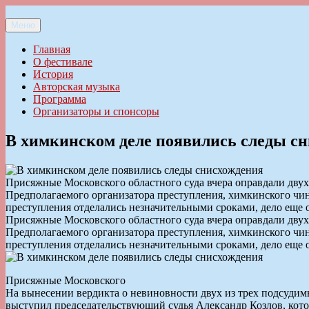
Перейти
к
Меню
Ильменский фестиваль авторской песни
содержимому
Главная
О фестивале
История
Авторская музыка
Программа
Организаторы и спонсоры
В химкинском деле появились следы с
Присяжные Московского областного суда вчера оправдали двух
Предполагаемого организатора преступления, химкинского чи
преступления отделались незначительными сроками, дело еще о
Присяжные Московского областного суда вчера оправдали двух
Предполагаемого организатора преступления, химкинского чи
преступления отделались незначительными сроками, дело еще о
Присяжные Московского
На вынесении вердикта о невиновности двух из трех подсудим
выступил председательствующий судья Александр Козлов, кот