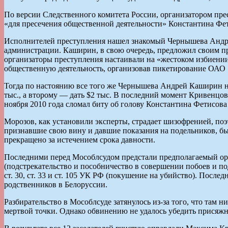
По версии Следственного комитета России, организатором п
«для пресечения общественной деятельности» Константина Фети
Исполнителей преступления нашел знакомый Чернышева Андрей
администрации. Каширин, в свою очередь, предложил своим при
организаторы преступления настаивали на «жестоком избиении»
общественную деятельность, организовав пикетирование ОАО
Тогда по настоянию все того же Чернышева Андрей Каширин 
тыс., а второму — дать $2 тыс. В последний момент Кривенцов,
ноября 2010 года сломал биту об голову Константина Фетисова
Морозов, как установили эксперты, страдает шизофренией, по
признавшие свою вину и давшие показания на подельников, бы
прекращено за истечением срока давности.
Последними перед Мособлсудом предстали предполагаемый орган
(подстрекательство и пособничество в совершении побоев и п
ст. 30, ст. 33 и ст. 105 УК РФ (покушение на убийство). Посл
родственников в Белоруссии.
Разбирательство в Мособлсуде затянулось из-за того, что там 
мертвой точки. Однако обвинению не удалось убедить присяж