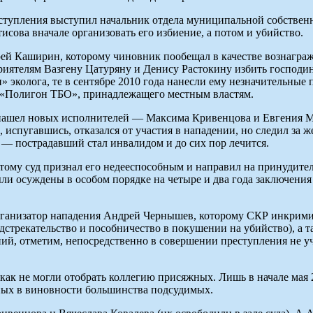
реступления выступил начальник отдела муниципальной собств
сова вначале организовать его избиение, а потом и убийство.
 Каширин, которому чиновник пообещал в качестве вознагражде
ятелям Вазгену Цатуряну и Денису Растокину избить господина 
 эколога, те в сентябре 2010 года нанесли ему незначительные
 «Полигон ТБО», принадлежащего местным властям.
нашел новых исполнителей — Максима Кривенцова и Евгения Мо
 испугавшись, отказался от участия в нападении, но следил за 
 — пострадавший стал инвалидом и до сих пор лечится.
этому суд признал его недееспособным и направил на принудит
ли осуждены в особом порядке на четыре и два года заключения
изатор нападения Андрей Чернышев, которому СКР инкриминировал
одстрекательство и пособничество в покушении на убийство), а
едний, отметим, непосредственно в совершении преступления не у
никак не могли отобрать коллегию присяжных. Лишь в начале мая
ных в виновности большинства подсудимых.