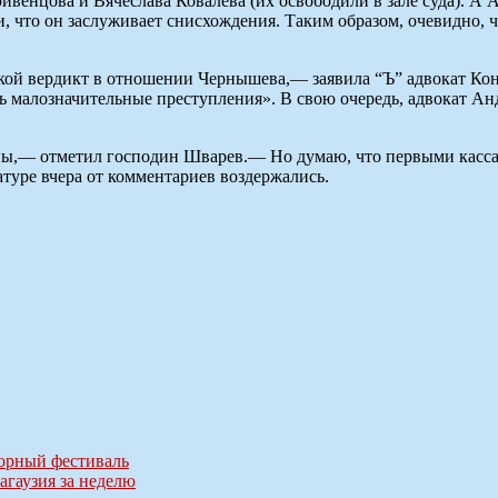
Кривенцова и Вячеслава Ковалева (их освободили в зале суда).
и, что он заслуживает снисхождения. Таким образом, очевидно,
акой вердикт в отношении Чернышева,— заявила “Ъ” адвокат К
сь малозначительные преступления». В свою очередь, адвокат А
ины,— отметил господин Шварев.— Но думаю, что первыми касса
туре вчера от комментариев воздержались.
горный фестиваль
агаузия за неделю