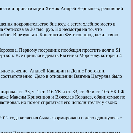
енности и приватизации Химок Андрей Чернышев, решивший
ния покровительство бизнесу, а затем хлебное место в
Фетисова за 30 тыс. руб. Но несмотря на то, что
 побои. В результате Константин Фетисов продолжил свою
розова. Первому посредник пообещал простить долг в $1
жертвой. Все пришлось делать Евгению Морозову, который 4
ельное лечение. Андрей Каширин и Денис Ростокин,
 соответственно. Дело в отношении Вазгена Цатуряна было
 ст. 33, ч. 1 ст. 116 УК и ст. 33, ст. 30 и ст. 105 УК РФ
 также Максим Кривенцов и Вячеслав Ковалев, обвиняемые по
частвовал, но помог спрятаться его исполнителям у своих
 2012 года коллегия была сформирована и дело сдвинулось с