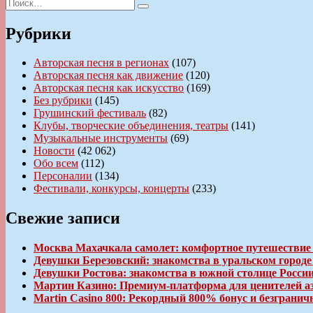
Искать:
запись:
Поиск
записям
Рубрики
Авторская песня в регионах
(107)
Авторская песня как движение
(120)
Авторская песня как искусство
(169)
Без рубрики
(145)
Грушинский фестиваль
(82)
Клубы, творческие объединения, театры
(141)
Музыкальные инструменты
(69)
Новости
(42 062)
Обо всем
(112)
Персоналии
(134)
Фестивали, конкурсы, концерты
(233)
Свежие записи
Москва Махачкала самолет: комфортное путешествие
Девушки Березовский: знакомства в уральском город
Девушки Ростова: знакомства в южной столице Росси
Мартин Казино: Премиум-платформа для ценителей а
Martin Casino 800: Рекордный 800% бонус и безгран