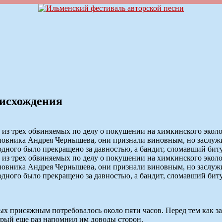
нисхождения
 из трех обвиняемых по делу о покушении на химкинского эколо
новника Андрея Чернышева, они признали виновным, но заслуж
дного было прекращено за давностью, а бандит, сломавший биту
 из трех обвиняемых по делу о покушении на химкинского эколо
новника Андрея Чернышева, они признали виновным, но заслуж
дного было прекращено за давностью, а бандит, сломавший биту
ых присяжным потребовалось около пяти часов. Перед тем как з
орый еще раз напомнил им доводы сторон.