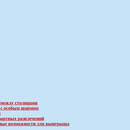
 между столицами
е с особым шармом
и
зартных развлечений
ичные возможности для выигрыша