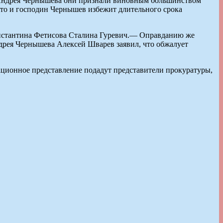
 А Андрея Чернышева они признали виновным большинством
 что и господин Чернышев избежит длительного срока
онстантина Фетисова Сталина Гуревич.— Оправданию же
ндрея Чернышева Алексей Шварев заявил, что обжалует
ционное представление подадут представители прокуратуры,