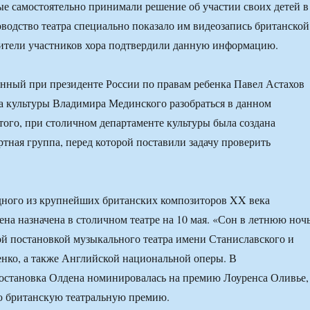
лые самостоятельно принимали решение об участии своих детей в
водство театра специально показало им видеозапись британской
дители участников хора подтвердили данную информацию.
нный при президенте России по правам ребенка Павел Астахов
 культуры Владимира Мединского разобраться в данном
того, при столичном департаменте культуры была создана
ртная группа, перед которой поставили задачу проверить
дного из крупнейших британских композиторов XX века
на назначена в столичном театре на 10 мая. «Сон в летнюю ноч
ой постановкой музыкального театра имени Станиславского и
нко, а также Английской национальной оперы. В
остановка Олдена номинировалась на премию Лоуренса Оливье,
 британскую театральную премию.