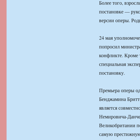
Более того, взрос
постановке — руко
версии оперы. Ро
24 мая уполномоче
попросил министра
конфликте. Кроме 
специальная экспе
постановку.
Премьера оперы о
Бенджамина Бритте
является совместн
Немировича-Данче
Великобритании п
самую престижную