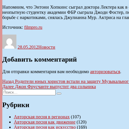
Напомним, что Энтони Хопкинс сыграл доктора Лектера как в 
неопытную студентку академии ФБР сыграла Джоди Фостер, полу
борьбе с наркотиками, снялась Джулианна Мур. Актриса на гла
Источник:
filmpro.ru
Автор
Опубликовано
Рубрики
28.05.2012
Новости
Добавить комментарий
Для отправки комментария вам необходимо
авторизоваться
.
Навигация
Предыдущая
Назад
Родители юных хористов встали на защиту Музыкальног
запись:
Следующая
Далее
Джон Фрусчанте выпустит два сольника
по
Искать:
запись:
Поиск
записям
Рубрики
Авторская песня в регионах
(107)
Авторская песня как движение
(120)
Авторская песня как искусство
(169)