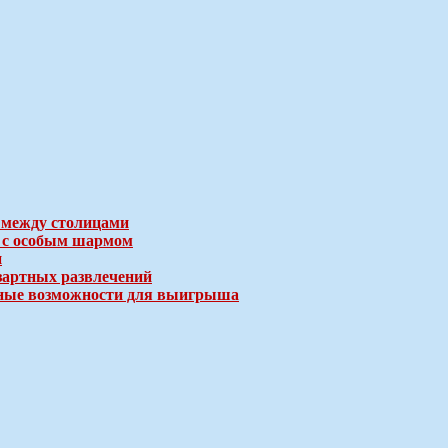
 между столицами
е с особым шармом
и
зартных развлечений
ичные возможности для выигрыша