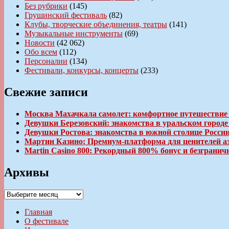
Без рубрики
(145)
Грушинский фестиваль
(82)
Клубы, творческие объединения, театры
(141)
Музыкальные инструменты
(69)
Новости
(42 062)
Обо всем
(112)
Персоналии
(134)
Фестивали, конкурсы, концерты
(233)
Свежие записи
Москва Махачкала самолет: комфортное путешествие
Девушки Березовский: знакомства в уральском город
Девушки Ростова: знакомства в южной столице Росси
Мартин Казино: Премиум-платформа для ценителей а
Martin Casino 800: Рекордный 800% бонус и безгран
Архивы
Архивы
Главная
О фестивале