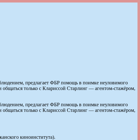
аблюдением, предлагает ФБР помощь в поимке неуловимого
ен общаться только с Клариссой Старлинг — агентом-стажёром,
аблюдением, предлагает ФБР помощь в поимке неуловимого
ен общаться только с Клариссой Старлинг — агентом-стажёром,
канского киноинститута).