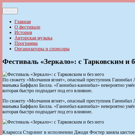
Перейти
к
Меню
Ильменский фестиваль авторской песни
содержимому
Главная
О фестивале
История
Авторская музыка
Программа
Организаторы и спонсоры
Фестиваль «Зеркало»: с Тарковским и б
По сюжету «Молчания ягнят», опасный преступник Ганнибал Л
маньяка Баффало Билла. «Ганнибал-каннибал» невероятно умён
которая быстро подпадает под его влияние.
По сюжету «Молчания ягнят», опасный преступник Ганнибал Л
маньяка Баффало Билла. «Ганнибал-каннибал» невероятно умён
которая быстро подпадает под его влияние.
Кларисса Старлинг в исполнении Джоди Фостер заняла шестое