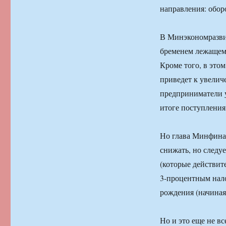
направления: оборо
В Минэкономразвит
бременем лежащем 
Кроме того, в этом
приведет к увелич
предприниматели у
итоге поступления
Но глава Минфина с
снижать, но следу
(которые действит
3-процентным нало
рождения (начиная
Но и это еще не в