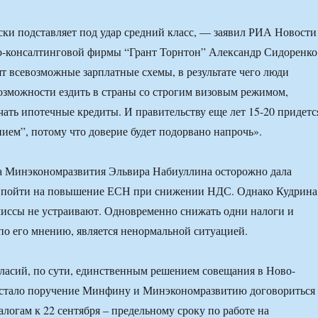
и подставляет под удар средний класс, — заявил РИА Новости
о-консалтинговой фирмы “Грант Торнтон” Александр Сидоренко
 всевозможные зарплатные схемы, в результате чего люди
озможности ездить в страны со строгим визовым режимом,
ать ипотечные кредиты. И правительству еще лет 15-20 придетс
нием”, потому что доверие будет подорвано напрочь».
ва Минэкономразвития Эльвира Набиуллина осторожно дала
о пойти на повышение ЕСН при снижении НДС. Однако Кудрина
иссы не устраивают. Одновременно снижать одни налоги и
по его мнению, является ненормальной ситуацией.
гласий, по сути, единственным решением совещания в Ново-
 стало поручение Минфину и Минэкономразвитию договориться
алогам к 22 сентября – предельному сроку по работе на