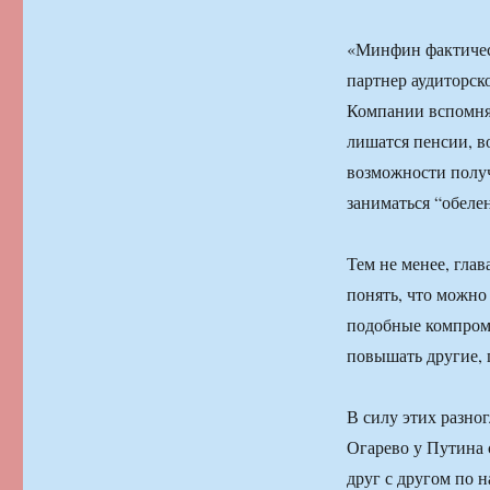
«Минфин фактическ
партнер аудиторск
Компании вспомнят
лишатся пенсии, в
возможности получ
заниматься “обеле
Тем не менее, гла
понять, что можн
подобные компром
повышать другие, 
В силу этих разно
Огарево у Путина
друг с другом по н