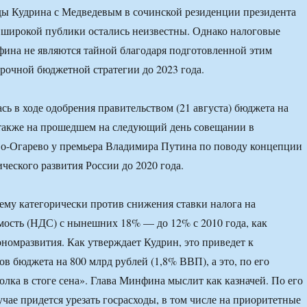
ды Кудрина с Медведевым в сочинской резиденции президента
 широкой публики остались неизвестны. Однако налоговые
ина не являются тайной благодаря подготовленной этим
рочной бюджетной стратегии до 2023 года.
сь в ходе одобрения правительством (21 августа) бюджета на
 также на прошедшем на следующий день совещании в
о-Огарево у премьера Владимира Путина по поводу концепции
ческого развития России до 2020 года.
му категорически против снижения ставки налога на
ость (НДС) с нынешних 18% — до 12% с 2010 года, как
номразвития. Как утверждает Кудрин, это приведет к
в бюджета на 800 млрд рублей (1,8% ВВП), а это, по его
лка в стоге сена». Глава Минфина мыслит как казначей. По его
учае придется урезать госрасходы, в том числе на приоритетные