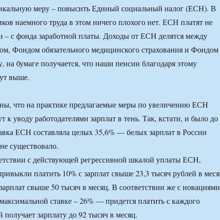
дикальную меру – повысить Единый социальный налог (ЕСН). В
иков наемного труда в этом ничего плохого нет. ЕСН платят не
ли – с фонда заработной платы. Доходы от ЕСН делятся между
м, Фондом обязательного медицинского страхования и Фондом
у, на бумаге получается, что наши пенсии благодаря этому
ут выше.
ны, что на практике предлагаемые меры по увеличению ЕСН
 к уводу работодателями зарплат в тень. Так, кстати, и было до
ставка ЕСН составляла целых 35,6% — белых зарплат в России
 не существовало.
ветствии с действующей регрессивной шкалой уплаты ЕСН,
привыкли платить 10% с зарплат свыше 23,3 тысяч рублей в мес
 зарплат свыше 50 тысяч в месяц. В соответствии же с новациями
 максимальной ставке – 26% — придется платить с каждого
 получает зарплату до 92 тысяч в месяц.