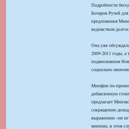
Подробности бесе
Бочаров Ручей для
предложения Минф
ведомством долгос
Она уже обсуждала
2009-2011 годы, а
подмосковном Нов
социально-экономи
Минфин по-прежне
добавленную стоим
предлагает Минэко
сокращению доходо
выражению «не иго
мнению, в этом сл