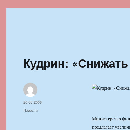
Ильменский фестиваль автор
Кудрин: «Снижать
Автор
Опубликовано
26.08.2008
Рубрики
Новости
Министерство фина
предлагает увелич