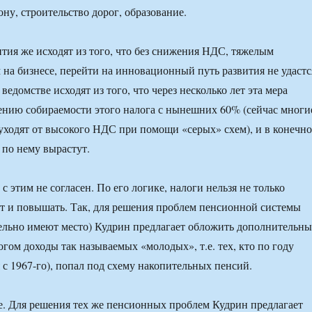
ну, строительство дорог, образование.
ия же исходят из того, что без снижения НДС, тяжелым
на бизнесе, перейти на инновационный путь развития не удастс
 ведомстве исходят из того, что через несколько лет эта мера
ению собираемости этого налога с нынешних 60% (сейчас многи
ходят от высокого НДС при помощи «серых» схем), и в конечн
 по нему вырастут.
 этим не согласен. По его логике, налоги нельзя не только
ет и повышать. Так, для решения проблем пенсионной системы
ельно имеют место) Кудрин предлагает обложить дополнительн
гом доходы так называемых «молодых», т.е. тех, кто по году
 с 1967-го), попал под схему накопительных пенсий.
се. Для решения тех же пенсионных проблем Кудрин предлагает