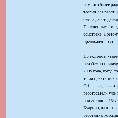
намного более ра
теории для работн
они, а работодате
Пенсионным фондо
соцстраха. Поэтом
предложению стан
Но эксперты увере
неизбежно приведут
2005 года, когда 
тогда практически
Сейчас же, в соот
работодатели уже 
и всего лишь 2% с
Кудрина, налог по
работника, который