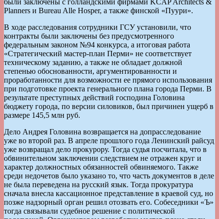
были заключены с голландскими фирмами KCAP Architects &
Planners и Bureau Alle Hosper, а также финской «Пуури».
В ходе расследования сотрудники ГСУ установили, что
контракты были заключены без предусмотренного
федеральным законом №94 конкурса, а итоговая работа
«Стратегический мастер-план Перми» не соответствует
техническому заданию, а также не обладает должной
степенью обоснованности, аргументированности и
проработанности для возможности ее прямого использования
при подготовке проекта генерального плана города Перми. В
результате преступных действий господина Головина
бюджету города, по версии силовиков, был причинен ущерб в
размере 145,5 млн руб.
Дело Андрея Головина возвращается на допрасследование
уже во второй раз. В апреле прошлого года Ленинский райсуд
уже возвращал дело прокурору. Тогда судья посчитала, что в
обвинительном заключении следствием не отражен круг и
характер должностных обязанностей обвиняемого. Также
среди недочетов было указано то, что часть документов в деле
не была переведена на русский язык. Тогда прокуратура
сначала внесла кассационное представление в краевой суд, но
позже надзорный орган решил отозвать его. Собеседники «Ъ»
тогда связывали судебное решение с политической