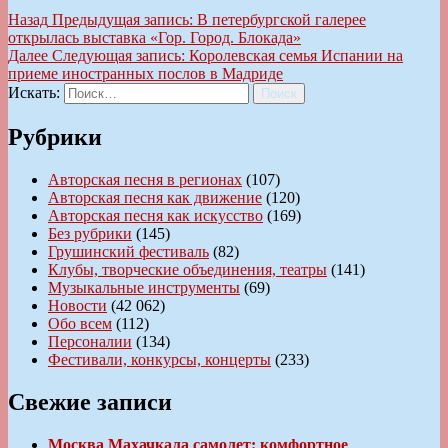
Назад
Предыдущая запись:
В петербургской галерее
открылась выставка «Гор. Город. Блокада»
Далее
Следующая запись:
Королевская семья Испании на
приеме иностранных послов в Мадриде
Искать:
Поиск
Рубрики
Авторская песня в регионах
(107)
Авторская песня как движение
(120)
Авторская песня как искусство
(169)
Без рубрики
(145)
Грушинский фестиваль
(82)
Клубы, творческие объединения, театры
(141)
Музыкальные инструменты
(69)
Новости
(42 062)
Обо всем
(112)
Персоналии
(134)
Фестивали, конкурсы, концерты
(233)
Свежие записи
Москва Махачкала самолет: комфортное