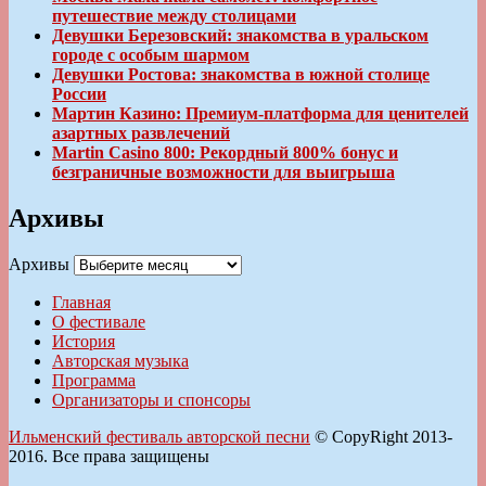
путешествие между столицами
Девушки Березовский: знакомства в уральском
городе с особым шармом
Девушки Ростова: знакомства в южной столице
России
Мартин Казино: Премиум-платформа для ценителей
азартных развлечений
Martin Casino 800: Рекордный 800% бонус и
безграничные возможности для выигрыша
Архивы
Архивы
Главная
О фестивале
История
Авторская музыка
Программа
Организаторы и спонсоры
Ильменский фестиваль авторской песни
© CopyRight 2013-
2016. Все права защищены