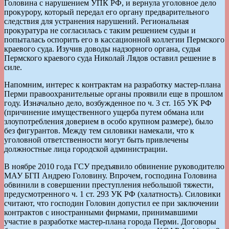
Головина с нарушением УПК РФ, и вернула уголовное дело
прокурору, который передал его органу предварительного
следствия для устранения нарушений. Региональная
прокуратура не согласилась с таким решением судьи и
попыталась оспорить его в кассационной коллегии Пермского
краевого суда. Изучив доводы надзорного органа, судья
Пермского краевого суда Николай Лядов оставил решение в
силе.
Напомним, интерес к контрактам на разработку мастер-плана
Перми правоохранительные органы проявили еще в прошлом
году. Изначально дело, возбужденное по ч. 3 ст. 165 УК РФ
(причинение имущественного ущерба путем обмана или
злоупотребления доверием в особо крупном размере), было
без фигурантов. Между тем силовики намекали, что к
уголовной ответственности могут быть привлечены
должностные лица городской администрации.
В ноябре 2010 года ГСУ предъявило обвинение руководителю
МАУ БГП Андрею Головину. Впрочем, господина Головина
обвинили в совершении преступления небольшой тяжести,
предусмотренного ч. 1 ст. 293 УК РФ (халатность). Силовики
считают, что господин Головин допустил ее при заключении
контрактов с иностранными фирмами, принимавшими
участие в разработке мастер-плана города Перми. Договоры