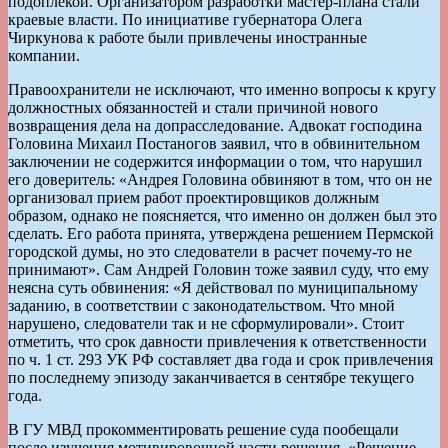
подоплекой. Организатором разработки мастер-плана стали
краевые власти. По инициативе губернатора Олега
Чиркунова к работе были привлечены иностранные
компании.
Правоохранители не исключают, что именно вопросы к кругу
должностных обязанностей и стали причиной нового
возвращения дела на допрасследование. Адвокат господина
Головина Михаил Постаногов заявил, что в обвинительном
заключении не содержится информации о том, что нарушил
его доверитель: «Андрея Головина обвиняют в том, что он не
организовал прием работ проектировщиков должным
образом, однако не поясняется, что именно он должен был это
сделать. Его работа принята, утверждена решением Пермской
городской думы, но это следователи в расчет почему-то не
принимают». Сам Андрей Головин тоже заявил суду, что ему
неясна суть обвинения: «Я действовал по муниципальному
заданию, в соответствии с законодательством. Что мной
нарушено, следователи так и не сформулировали». Стоит
отметить, что срок давности привлечения к ответственности
по ч. 1 ст. 293 УК РФ составляет два года и срок привлечения
по последнему эпизоду заканчивается в сентябре текущего
года.
В ГУ МВД прокомментировать решение суда пообещали
после изучения мотивировочной части решения. «Решение