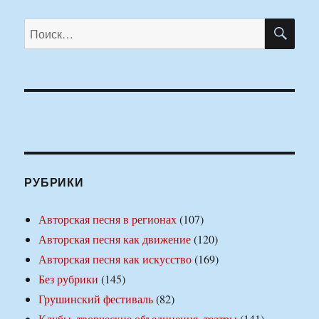
ПО
Искать:
РУБРИКИ
Авторская песня в регионах
(107)
Авторская песня как движение
(120)
Авторская песня как искусство
(169)
Без рубрики
(145)
Грушинский фестиваль
(82)
Клубы, творческие объединения, театры
(141)