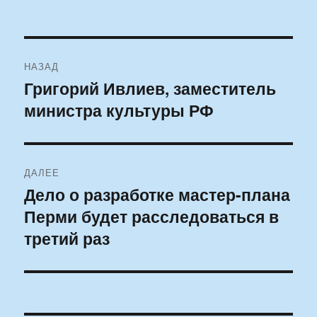
Навигация
НАЗАД
по
Григорий Ивлиев, заместитель
Предыдущая
министра культуры РФ
запись:
записям
ДАЛЕЕ
Дело о разработке мастер-плана
Следующая
Перми будет расследоваться в
запись:
третий раз