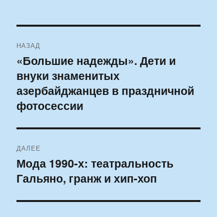
Навигация
НАЗАД
по
«Большие надежды». Дети и
Предыдущая
внуки знаменитых
запись:
записям
азербайджанцев в праздничной
фотосессии
ДАЛЕЕ
Мода 1990-х: театральность
Следующая
Гальяно, гранж и хип-хоп
запись: