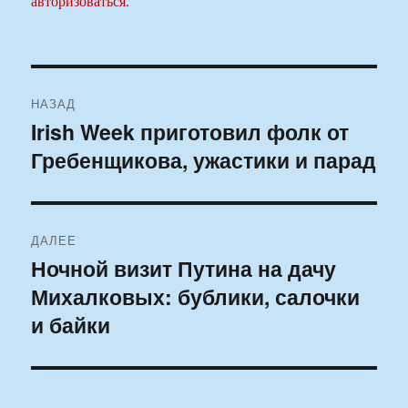
авторизоваться
.
Навигация
НАЗАД
по
Irish Week приготовил фолк от
Предыдущая
Гребенщикова, ужастики и парад
запись:
записям
ДАЛЕЕ
Ночной визит Путина на дачу
Следующая
Михалковых: бублики, салочки
запись:
и байки