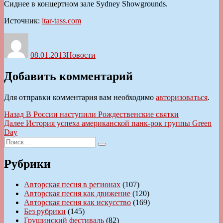
Сиднее в концертном зале Sydney Showgrounds.
Источник:
itar-tass.com
Автор
Опубликовано
Рубрики
08.01.2013
Новости
Добавить комментарий
Для отправки комментария вам необходимо
авторизоваться
.
Навигация
Предыдущая
Назад
В России наступили Рождественские святки
запись:
Следующая
Далее
История успеха американской панк-рок группы Green
по
запись:
Day
записям
Искать:
Поиск
Рубрики
Авторская песня в регионах
(107)
Авторская песня как движение
(120)
Авторская песня как искусство
(169)
Без рубрики
(145)
Грушинский фестиваль
(82)