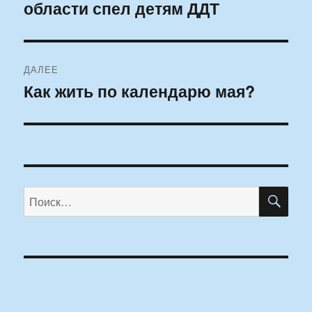
области спел детям ДДТ
запись:
записям
ДАЛЕЕ
Как жить по календарю мая?
Следующая
запись:
ПО
Искать: