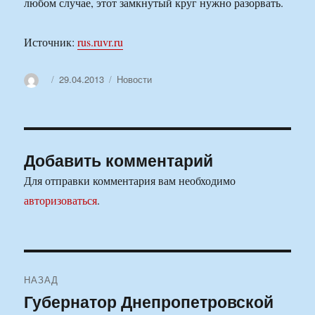
любом случае, этот замкнутый круг нужно разорвать.
Источник:
rus.ruvr.ru
Автор
Опубликовано
Рубрики
29.04.2013
Новости
Добавить комментарий
Для отправки комментария вам необходимо
авторизоваться
.
Навигация
НАЗАД
по
Губернатор Днепропетровской
Предыдущая