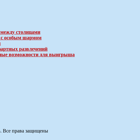
 между столицами
е с особым шармом
и
зартных развлечений
ичные возможности для выигрыша
6. Все права защищены