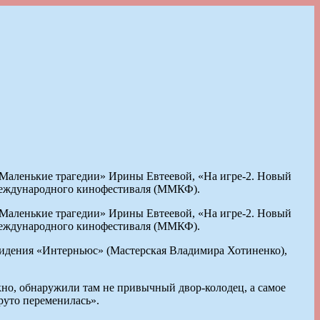
аленькие трагедии» Ирины Евтеевой, «На игре-2. Новый
 международного кинофестиваля (ММКФ).
аленькие трагедии» Ирины Евтеевой, «На игре-2. Новый
 международного кинофестиваля (ММКФ).
видения «Интерньюс» (Мастерская Владимира Хотиненко),
окно, обнаружили там не привычный двор-колодец, а самое
руто переменилась».