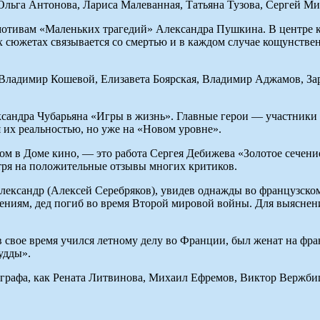
Ольга Антонова, Лариса Малеванная, Татьяна Тузова, Сергей Ми
тивам «Маленьких трагедий» Александра Пушкина. В центре к
х сюжетах связывается со смертью и в каждом случае кощунств
 Владимир Кошевой, Елизавета Боярская, Владимир Аджамов, За
ксандра Чубарьяна «Игры в жизнь». Главные герои — участник
я их реальностью, но уже на «Новом уровне».
ром в Доме кино, — это работа Сергея Дебижева «Золотое сечени
отря на положительные отзывы многих критиков.
ександр (Алексей Серебряков), увидев однажды во французско
дениям, дед погиб во время Второй мировой войны. Для выяснени
в свое время учился летному делу во Франции, был женат на фр
удды».
ографа, как Рената Литвинова, Михаил Ефремов, Виктор Вержби