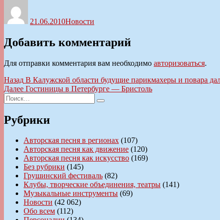
Автор
Опубликовано
Рубрики
21.06.2010
Новости
Добавить комментарий
Для отправки комментария вам необходимо
авторизоваться
.
Навигация
Предыдущая
Назад
В Калужской области будущие парикмахеры и повара дал
запись:
Следующая
Далее
Гостиницы в Петербурге — Бристоль
по
Искать:
запись:
Поиск
записям
Рубрики
Авторская песня в регионах
(107)
Авторская песня как движение
(120)
Авторская песня как искусство
(169)
Без рубрики
(145)
Грушинский фестиваль
(82)
Клубы, творческие объединения, театры
(141)
Музыкальные инструменты
(69)
Новости
(42 062)
Обо всем
(112)
Персоналии
(134)