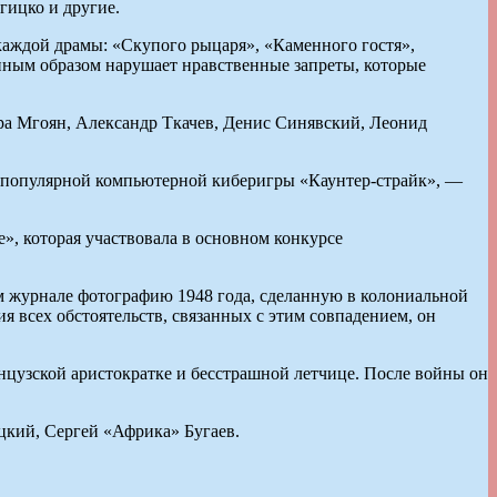
гицко и другие.
аждой драмы: «Скупого рыцаря», «Каменного гостя»,
енным образом нарушает нравственные запреты, которые
ра Мгоян, Александр Ткачев, Денис Синявский, Леонид
и популярной компьютерной киберигры «Каунтер-страйк», —
е», которая участвовала в основном конкурсе
м журнале фотографию 1948 года, сделанную в колониальной
я всех обстоятельств, связанных с этим совпадением, он
анцузской аристократке и бесстрашной летчице. После войны он
цкий, Сергей «Африка» Бугаев.