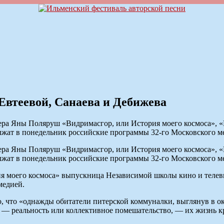
теевой, Санаева и Дебижева
 Яны Поляруш «Видримасгор, или История моего космоса», «М
олжат в понедельник российские программы 32-го Московского
 Яны Поляруш «Видримасгор, или История моего космоса», «М
олжат в понедельник российские программы 32-го Московского
ия моего космоса» выпускница Независимой школы кино и теле
медией.
ого, что «однажды обитатели питерской коммуналки, выглянув в 
о — реальность или коллективное помешательство, — их жизнь к