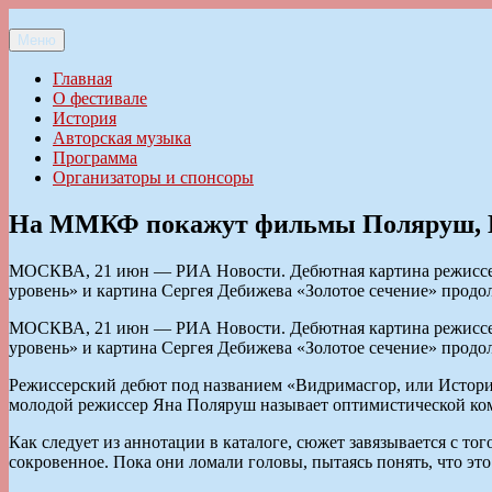
Перейти
к
Меню
Ильменский фестиваль авторской песни
содержимому
Главная
О фестивале
История
Авторская музыка
Программа
Организаторы и спонсоры
На ММКФ покажут фильмы Поляруш, Ев
МОСКВА, 21 июн — РИА Новости. Дебютная картина режиссера
уровень» и картина Сергея Дебижева «Золотое сечение» прод
МОСКВА, 21 июн — РИА Новости. Дебютная картина режиссера
уровень» и картина Сергея Дебижева «Золотое сечение» прод
Режиссерский дебют под названием «Видримасгор, или Истор
молодой режиссер Яна Поляруш называет оптимистической ко
Как следует из аннотации в каталоге, сюжет завязывается с т
сокровенное. Пока они ломали головы, пытаясь понять, что эт