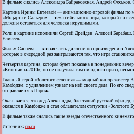
В фильме снялись Александра Байраковская, Андрей Феськов, 
Картина Ирины Евтеевой — анимационно-игровой фильм по мо
«Моцарта и Сальери» — тема гибельного пира, который во все
должны оставаться для человека нерушимыми.
Роли в картине исполнили Сергей Дрейден, Алексей Барабаш,
Елисеев.
Фильм Санаева — вторая часть дилогии по произведению Але
которые в очередной раз заигрываются так, что игра становитс
Четвертая картина, которая будет показана в понедельник вече
«Кинотавра-2010», но не получила там ни одного приза, несм
Главный герой «Золотого сечения» — модный кинорежиссер Ал
Камбодже, с удивлением узнает на ней своего деда. По его све
отправляется в Париж.
Оказывается, что дед Александра, блестящий русский офицер, 
оказался в Камбодже и стал обладателем статуэтки «Золотого Б
В фильме также снялись такие звезды отечественного кинемат
Источник:
ria.ru