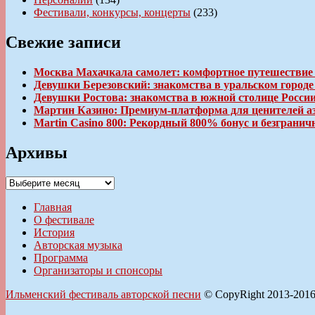
Фестивали, конкурсы, концерты
(233)
Свежие записи
Москва Махачкала самолет: комфортное путешествие
Девушки Березовский: знакомства в уральском город
Девушки Ростова: знакомства в южной столице Росси
Мартин Казино: Премиум-платформа для ценителей а
Martin Casino 800: Рекордный 800% бонус и безгран
Архивы
Архивы
Главная
О фестивале
История
Авторская музыка
Программа
Организаторы и спонсоры
Ильменский фестиваль авторской песни
© CopyRight 2013-201