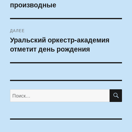
производные
запись:
записям
ДАЛЕЕ
Уральский оркестр-академия
Следующая
отметит день рождения
запись:
ПО
Искать: