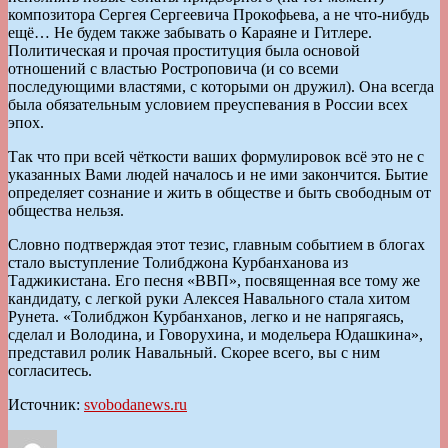
композитора Сергея Сергеевича Прокофьева, а не что-нибудь
ещё… Не будем также забывать о Караяне и Гитлере.
Политическая и прочая проституция была основой
отношений с властью Ростроповича (и со всеми
последующими властями, с которыми он дружил). Она всегда
былa обязательным условием преуспевания в России всех
эпох.
Так что при всей чёткости ваших формулировок всё это не с
указанных Вами людей началось и не ими закончится. Бытие
определяет сознание и жить в обществе и быть свободным от
общества нельзя.
Словно подтверждая этот тезис, главным событием в блогах
стало выступление Толибджона Курбанханова из
Таджикистана. Его песня «ВВП», посвященная все тому же
кандидату, с легкой руки Алексея Навального стала хитом
Рунета. «Толибджон Курбанханов, легко и не напрягаясь,
сделал и Володина, и Говорухина, и модельера Юдашкина»,
представил ролик Навальный. Скорее всего, вы с ним
согласитесь.
Источник:
svobodanews.ru
Автор
Опубликовано
Рубрики