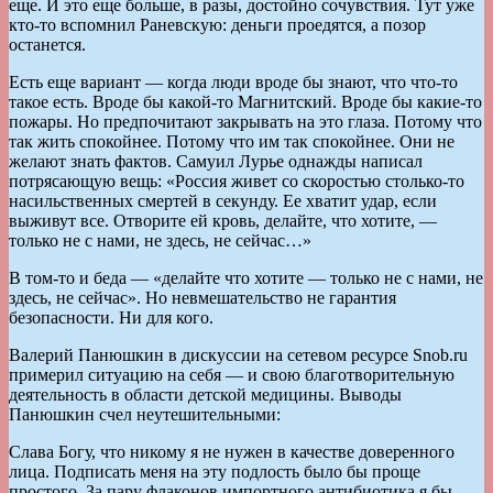
еще. И это еще больше, в разы, достойно сочувствия. Тут уже
кто-то вспомнил Раневскую: деньги проедятся, а позор
останется.
Есть еще вариант — когда люди вроде бы знают, что что-то
такое есть. Вроде бы какой-то Магнитский. Вроде бы какие-то
пожары. Но предпочитают закрывать на это глаза. Потому что
так жить спокойнее. Потому что им так спокойнее. Они не
желают знать фактов. Самуил Лурье однажды написал
потрясающую вещь: «Россия живет со скоростью столько-то
насильственных смертей в секунду. Ее хватит удар, если
выживут все. Отворите ей кровь, делайте, что хотите, —
только не с нами, не здесь, не сейчас…»
В том-то и беда — «делайте что хотите — только не с нами, не
здесь, не сейчас». Но невмешательство не гарантия
безопасности. Ни для кого.
Валерий Панюшкин в дискуссии на сетевом ресурсе Snob.ru
примерил ситуацию на себя — и свою благотворительную
деятельность в области детской медицины. Выводы
Панюшкин счел неутешительными:
Слава Богу, что никому я не нужен в качестве доверенного
лица. Подписать меня на эту подлость было бы проще
простого. За пару флаконов импортного антибиотика я бы