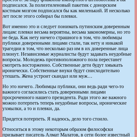
подписался. За полиэтиленовый пакетик с донорским
костным мозгом подписался бы как миленький. И несколько
лет после этого собирал бы плевки.
Вот именно это и следует понимать путинским доверенным
лицам: плевки весьма вероятны, весьма закономерны, но это
не беда. Как нету ничего страшного в том, что любимцы
публики доверенными лицами стали, так нету и никакой
трагедии в том, что несколько раз им в их доверенные лица
плюнут. Независимые журналисты будут задавать неудобные
вопросы. Молодежь противоположного пола перестанет
смотреть восторженно. Собственные дети будут хмыкать
иронически. Собственные внуки будут снисходительно
утешать. Жена устроит скандал или муж…
Но это ничего. Любимцы публики, они ведь ради чего-то
важного согласились стать доверенными лицами
просроченного нашего президента. Ради этого же важного
можно потерпеть теперь неудобные вопросы, иронические
ухмылки, а то и плевки, да.
Придется потерпеть. Я надеюсь, дело того стоило.
Относиться в этому некоторым образом философски
призывает писатель Алмат Малатов, в сети более известный