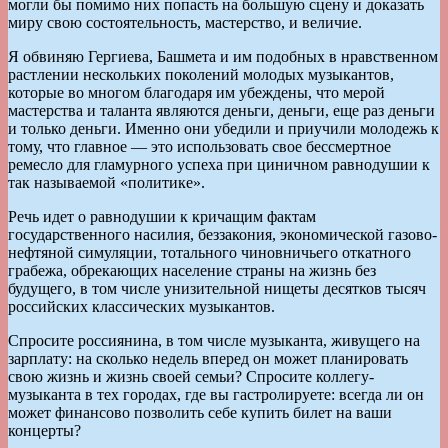
могли бы помимо них попасть на большую сцену и доказать
миру свою состоятельность, мастерство, и величие.
Я обвиняю Гергиева, Башмета и им подобных в нравственном
растлении нескольких поколений молодых музыкантов,
которые во многом благодаря им убеждены, что мерой
мастерства и таланта являются деньги, деньги, еще раз деньги
и только деньги. Именно они убедили и приучили молодежь к
тому, что главное — это использовать свое бессмертное
ремесло для гламурного успеха при циничном равнодушии к
так называемой «политике».
Речь идет о равнодушии к кричащим фактам
государственного насилия, беззакония, экономической газово-
нефтяной симуляции, тотального чиновничьего откатного
грабежа, обрекающих население страны на жизнь без
будущего, в том числе унизительной нищеты десятков тысяч
российских классических музыкантов.
Спросите россиянина, в том числе музыканта, живущего на
зарплату: на сколько недель вперед он может планировать
свою жизнь и жизнь своей семьи? Спросите коллегу-
музыканта в тех городах, где вы гастролируете: всегда ли он
может финансово позволить себе купить билет на ваши
концерты?