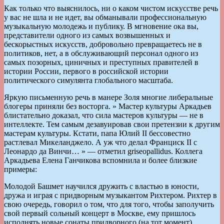
Как только что выяснилось, ни о каком чистом искусстве речь
у вас не шла и не идет, вы обманывали профессиональную
музыкальную молодежь и публику. В мгновение ока вы,
представители одного из самых возвышенных и
бескорыстных искусств, добровольно превращаетесь не в
политиков, нет, а в обслуживающий персонал одного из
самых позорных, циничных и преступных правителей в
истории России, первого в российской истории
политического симулянта глобального масштаба.
Яркую письменную речь в манере Золя многие либеральные
блогеры приняли без восторга. » Мастер культуры Аркадьев
блистательно доказал, что сила мастеров культуры — не в
интеллекте. Тем самым дезавуировав свои претензии к другим
мастерам культуры. Кстати, папа Юлий II бессовестно
растлевал Микеланджело. А уж что делал Франциск II с
Леонардо да Винчи… » — отметил griseopallidus. Коллега
Аркадьева Елена Ганчикова вспомнила и более близкие
примеры:
Молодой Башмет научился дружить с властью в юности,
дружа и играя с придворным музыкантом Рихтером. Рихтер в
свою очередь, говорил о том, что для того, чтобы заполучить
свой первый сольный концерт в Москве, ему пришлось
исполнять новые сонаты придворного (на тот момент)