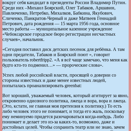
вокруг себя кандидат в президенты России Владимир Путин.
Среди них –Михаил Боярский, Олег Табаков, Аршавин,
Павлюченко, Нетребко, Михалков, Бабкина, Якубович,
Сличенко, Панкратов-Черный и даже Матвеев Геннадий
Петрович, дата рождения — 15 марта 1956 года, основное
место работы — муниципальное казенное учреждение
«Чебоксарское городское бюро регистрации несчастных
случаев», начальник.
«Сегодня поставил диск детских песенок для ребёнка. А там
одни предатели, Табаков и Боярский поют », говорит
пользователь robertfripp2. «А я всё чаще замечаю, что меня как
будто кто-то подменил…» — пророческие слова».
Успех любой российской власти, просящей о доверии со
стороны известных и даже менее известных людей,
попыталась проанализировать greenbat:
Вот хороший, уважаемый человек, который агитирует за явно,
откровенно одиозного политика, лжеца и вора, вора и лжеца.
(Это, кстати, не главная моя претензия к политику.) То есть
либо человек этого не понимает, и тогда его жаль, поскольку
ему неминуемо придется разочароваться когда-нибудь. Либо
понимает и делает это из-за каких-то, возможно, даже и
достойных целей. Чтобы сохранить театр или не знаю, зачем