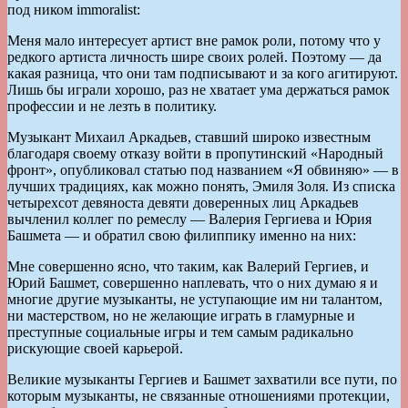
под ником immoralist:
Меня мало интересует артист вне рамок роли, потому что у
редкого артиста личность шире своих ролей. Поэтому — да
какая разница, что они там подписывают и за кого агитируют.
Лишь бы играли хорошо, раз не хватает ума держаться рамок
профессии и не лезть в политику.
Музыкант Михаил Аркадьев, ставший широко известным
благодаря своему отказу войти в пропутинский «Народный
фронт», опубликовал статью под названием «Я обвиняю» — в
лучших традициях, как можно понять, Эмиля Золя. Из списка
четырехсот девяноста девяти доверенных лиц Аркадьев
вычленил коллег по ремеслу — Валерия Гергиева и Юрия
Башмета — и обратил свою филиппику именно на них:
Мне совершенно ясно, что таким, как Валерий Гергиев, и
Юрий Башмет, совершенно наплевать, что о них думаю я и
многие другие музыканты, не уступающие им ни талантом,
ни мастерством, но не желающие играть в гламурные и
преступные социальные игры и тем самым радикально
рискующие своей карьерой.
Великие музыканты Гергиев и Башмет захватили все пути, по
которым музыканты, не связанные отношениями протекции,