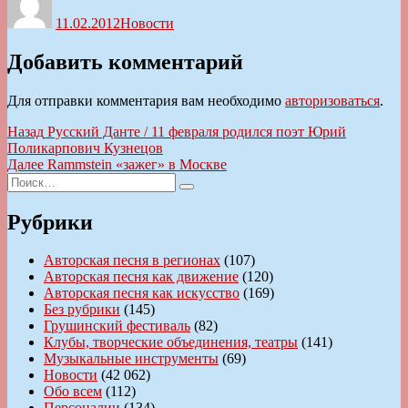
11.02.2012
Новости
Добавить комментарий
Для отправки комментария вам необходимо
авторизоваться
.
Навигация
Предыдущая
Назад
Русский Данте / 11 февраля родился поэт Юрий
запись:
Поликарпович Кузнецов
по
Следующая
Далее
Rammstein «зажег» в Москве
записям
Искать:
запись:
Поиск
Рубрики
Авторская песня в регионах
(107)
Авторская песня как движение
(120)
Авторская песня как искусство
(169)
Без рубрики
(145)
Грушинский фестиваль
(82)
Клубы, творческие объединения, театры
(141)
Музыкальные инструменты
(69)
Новости
(42 062)
Обо всем
(112)
Персоналии
(134)