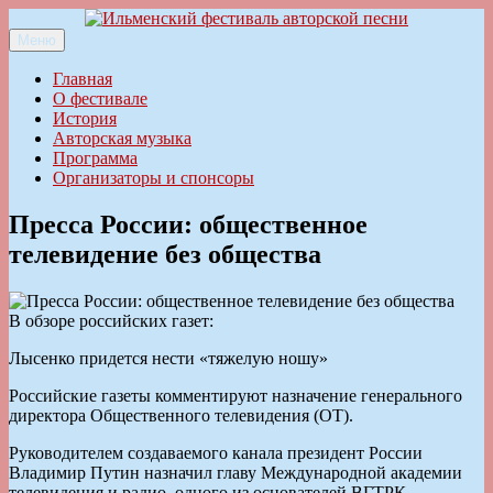
Перейти
к
Меню
Ильменский фестиваль авторской песни
содержимому
Главная
О фестивале
История
Авторская музыка
Программа
Организаторы и спонсоры
Пресса России: общественное
телевидение без общества
В обзоре российских газет:
Лысенко придется нести «тяжелую ношу»
Российские газеты комментируют назначение генерального
директора Общественного телевидения (ОТ).
Руководителем создаваемого канала президент России
Владимир Путин назначил главу Международной академии
телевидения и радио, одного из основателей ВГТРК,