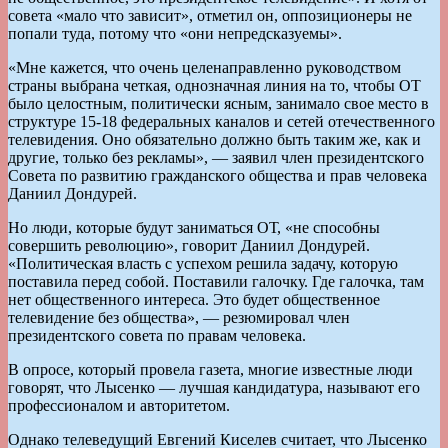
совета «мало что зависит», отметил он, оппозиционеры не
попали туда, потому что «они непредсказуемы».
«Мне кажется, что очень целенаправленно руководством
страны выбрана четкая, однозначная линия на то, чтобы ОТ
было целостным, политически ясным, занимало свое место в
структуре 15-18 федеральных каналов и сетей отечественного
телевидения. Оно обязательно должно быть таким же, как и
другие, только без рекламы», — заявил член президентского
Совета по развитию гражданского общества и прав человека
Даниил Дондурей.
Но люди, которые будут заниматься ОТ, «не способны
совершить революцию», говорит Даниил Дондурей.
«Политическая власть с успехом решила задачу, которую
поставила перед собой. Поставили галочку. Где галочка, там
нет общественного интереса. Это будет общественное
телевидение без общества», — резюмировал член
президентского совета по правам человека.
В опросе, который провела газета, многие известные люди
говорят, что Лысенко — лучшая кандидатура, называют его
профессионалом и авторитетом.
Однако телеведущий Евгений Киселев считает, что Лысенко