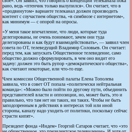
свое». Он заявил, что говорить о концепции телеканала пока
рано, ведь «птенчик только вылупился». Он считает, что в
«продвинутом» варианте телеканал должен производить
контент с соучастием общества, «в симбиозе с интернетом»,
как минимум — с опорой на опросы.
«У меня такое впечатление, что люди, которые туда
делегированы, не очень понимают, зачем они туда
делегированы и как будут взаимодействовать», — заявил член
совета по ОТ, телеведущий Владимир Соловьев. Он считает:
перед тем, как запускать Общественное телевидение, само
общество должно сформулировать, в чем оно видит его
задачу: должен это быть рупор «демократического общества»,
как считают некоторые, или что-то еще.
Член комиссии Общественной палаты Елена Тополева
заявила, что в совет ОТ попала «политически нейтральная
команда»: «Можно было пойти по другому пути, объединить
представителей власти и оппозиции, но, может быть, это и
правильно, что там нет ни таких, ни таких. Чтобы не быть
заподозренным в действиях в интересах той или иной
стороны, каналу надо уходить от политики, поскольку сейчас
страсти кипят».
Президент фонда «Индем» Георгий Сатаров считает, что «это
не общественное, это президентское телевидение». И хотя от