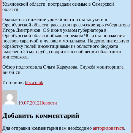
Ульяновской области, пострадали озимые в Самарской
области.
Ожидается снижение урожайности из-за засухи и в
Оренбургской области, рассказал пресс-секретарь губернатора
Игорь Дмитрачков. С 9 июня указом губернатора в
Оренбургской области объявлен режим ЧС из-за поражения
посевов саранчой и луговым мотыльком. На дополнительную
обработку полей инсектицидами из областного бюджета
выделено 25 млн руб., говорится в сообщении областного
минсельхоза.
Обзор подготовила Ольга Караулова, Служба мониторинга
Би-би-си.
Источник:
bbc.co.uk
Автор
Опубликовано
Рубрики
19.07.2012
Новости
Добавить комментарий
Для отправки комментария вам необходимо
авторизоваться
.