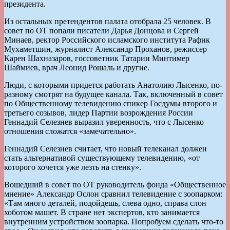
президента.
Из остальных претендентов палата отобрала 25 человек. В
совет по ОТ попали писатели Дарья Донцова и Сергей
Минаев, ректор Российского исламского института Рафик
Мухаметшин, журналист Александр Проханов, режиссер
Карен Шахназаров, госсоветник Татарии Минтимер
Шаймиев, врач Леонид Рошаль и другие.
Люди, с которыми придется работать Анатолию Лысенко, по-
разному смотрят на будущее канала. Так, включенный в совет
по Общественному телевидению спикер Госдумы второго и
третьего созывов, лидер Партии возрождения России
Геннадий Селезнев выразил уверенность, что с Лысенко
отношения сложатся «замечательно».
Геннадий Селезнев считает, что новый телеканал должен
стать альтернативой существующему телевидению, «от
которого хочется уже лезть на стенку».
Вошедший в совет по ОТ руководитель фонда «Общественное
мнение» Александр Ослон сравнил телевидение с зоопарком:
«Там много деталей, подойдешь, слева одно, справа слон
хоботом машет. В стране нет экспертов, кто занимается
внутренним устройством зоопарка. Попробуем сделать что-то