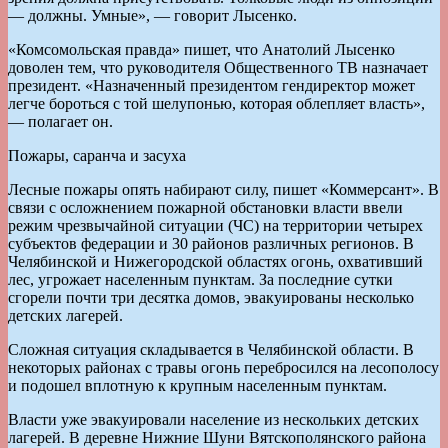
— должны. Умные», — говорит Лысенко.
«Комсомольская правда» пишет, что Анатолий Лысенко
доволен тем, что руководителя Общественного ТВ назначает
президент. «Назначенный президентом гендиректор может
легче бороться с той шелупонью, которая облепляет власть»,
— полагает он.
Пожары, саранча и засуха
Лесные пожары опять набирают силу, пишет «Коммерсант». В
связи с осложнением пожарной обстановки власти ввели
режим чрезвычайной ситуации (ЧС) на территории четырех
субъектов федерации и 30 районов различных регионов. В
Челябинской и Нижегородской областях огонь, охвативший
лес, угрожает населенным пунктам. За последние сутки
сгорели почти три десятка домов, эвакуированы несколько
детских лагерей.
Сложная ситуация складывается в Челябинской области. В
некоторых районах с травы огонь перебросился на лесополосу
и подошел вплотную к крупным населенным пунктам.
Власти уже эвакуировали население из нескольких детских
лагерей. В деревне Нижние Шуни Вятскополянского района