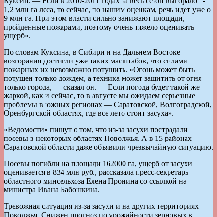
Куксин. — Если в 2010-2011 годах за весь сезон выгорало 1-
1,2 млн га леса, то сейчас, по нашим оценкам, речь идет уже о
9 млн га. При этом власти сильно занижают площади,
пройденные пожарами, поэтому очень тяжело оценивать
ущерб».
По словам Куксина, в Сибири и на Дальнем Востоке
возгорания достигли уже таких масштабов, что силами
пожарных их невозможно потушить. «Огонь может быть
потушен только дождем, а техника может защитить от огня
только города, — сказал он. — Если погода будет такой же
жаркой, как и сейчас, то в августе мы ожидаем серьезные
проблемы в южных регионах — Саратовской, Волгоградской,
Оренбургской областях, где все лето стоит засуха».
«Ведомости» пишут о том, что из-за засухи пострадали
посевы в некоторых областях Поволжья. А в 15 районах
Саратовской области даже объявили чрезвычайную ситуацию.
Посевы погибли на площади 162000 га, ущерб от засухи
оценивается в 834 млн руб., рассказала пресс-секретарь
областного минсельхоза Елена Пронина со ссылкой на
министра Ивана Бабошкина.
Тревожная ситуация из-за засухи и на других территориях
Поволжья. Снижен прогноз по урожайности зерновых в