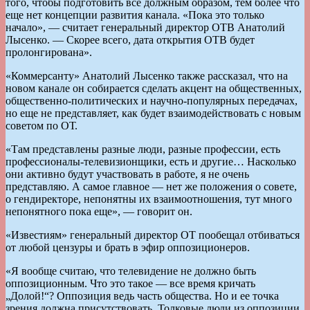
того, чтобы подготовить все должным образом, тем более что
еще нет концепции развития канала. «Пока это только
начало», — считает генеральный директор ОТВ Анатолий
Лысенко. — Скорее всего, дата открытия ОТВ будет
пролонгирована».
«Коммерсанту» Анатолий Лысенко также рассказал, что на
новом канале он собирается сделать акцент на общественных,
общественно-политических и научно-популярных передачах,
но еще не представляет, как будет взаимодействовать с новым
советом по ОТ.
«Там представлены разные люди, разные профессии, есть
профессионалы-телевизионщики, есть и другие… Насколько
они активно будут участвовать в работе, я не очень
представляю. А самое главное — нет же положения о совете,
о гендиректоре, непонятны их взаимоотношения, тут много
непонятного пока еще», — говорит он.
«Известиям» генеральный директор ОТ пообещал отбиваться
от любой цензуры и брать в эфир оппозиционеров.
«Я вообще считаю, что телевидение не должно быть
оппозиционным. Что это такое — все время кричать
„Долой!“? Оппозиция ведь часть общества. Но и ее точка
зрения должна присутствовать. Толковые люди из оппозиции