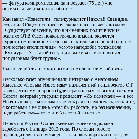
— фигура компромиссная, да и возраст (75 лет) «не
оптимальный для такой работы».
Как завил «Известиям» тележурналист Николай Сванидзе,
создание Общественного телеканала несколько запоздало:
«Существует опасение, что в нынешних политических
реалиях ОТВ будет подконтрольно власти, окажется
суррогатом основных федеральных телеканалов либо станет
полностью аполитичным, чем-то наподобие телеканала
„Культура“. А в такой ситуации выживать и оставаться
популярным будет трудно».
Лысенко: «Есть те, с которыми я не очень хочу работать»
Несколько газет опубликовали интервью с Анатолием
Лысенко. «Новым Известиям» назначенный гендиректор ОТ
заявил, что ему непросто будет сработаться со всеми членами
Совета, который утвердил президент. «Их назначали — и все.
Но есть люди, с которыми я очень рад сотрудничать, есть и те,
с которыми я не очень хотел бы работать, но раз назначение,
надо работать»— говорит Анатолий Лысенко.
Первый в России Общественный телеканал должен
заработать с 1 января 2013 года. По словам нового
руководителя, пять месяцев — слишком короткий срок для