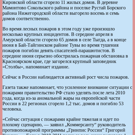
Кировской области сгорело 11 жилых домов. В деревне
Мамонтово Сокольского района и поселке Рустай Борского
района Нижегородской области выгорело восемь и семь
домов соответственно.
Во время лесных пожаров в этом году уже произошло
несколько крупных инцидентов. В середине апреля в
Амурской области сгорело 65 домов в селе Тыгда, а в конце
июня в Бай-Тайгинском районе Тувы во время тушения
пожаров погибли девять спасателей-парашютистов. В
середине июня серьезно обострилась пожарная обстановка в
Красноярском крае, где загорелся крупный заповедник
«Столбы», напоминает издание.
Сейчас в России наблюдается активный рост числа пожаров.
Газета также напоминает, что усиленное внимание ситуации с
пожарами правительство РФ стало уделять после лета 2010
года, когда из-за аномальной жары на европейской части
России в 22 регионах сгорело 1,2 тыс. домов и погибло 53
человека.
«Сейчас ситуация с пожарами крайне тяжелая и идет по
плохому сценарию, — заявил „Коммерсанту“ руководитель
противопожарной программы „Гринпис России“ Григорий