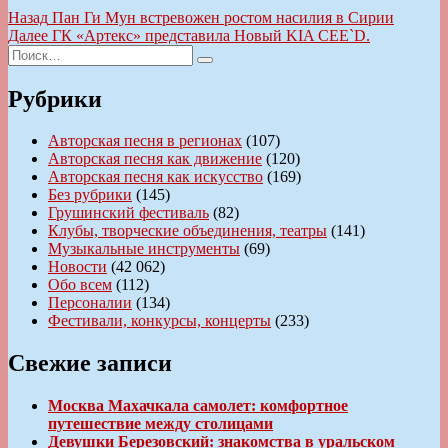
Навигация
Предыдущая
Назад
Пан Ги Мун встревожен ростом насилия в Сирии
запись:
Следующая
Далее
ГК «Артекс» представила Новый KIA CEE`D.
по
Искать:
запись:
Поиск
записям
Рубрики
Авторская песня в регионах
(107)
Авторская песня как движение
(120)
Авторская песня как искусство
(169)
Без рубрики
(145)
Грушинский фестиваль
(82)
Клубы, творческие объединения, театры
(141)
Музыкальные инструменты
(69)
Новости
(42 062)
Обо всем
(112)
Персоналии
(134)
Фестивали, конкурсы, концерты
(233)
Свежие записи
Москва Махачкала самолет: комфортное
путешествие между столицами
Девушки Березовский: знакомства в уральском