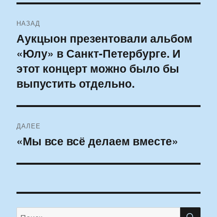
Навигация
НАЗАД
по
Аукцыон презентовали альбом
Предыдущая
«Юлу» в Санкт-Петербурге. И
запись:
записям
этот концерт можно было бы
выпустить отдельно.
ДАЛЕЕ
«Мы все всё делаем вместе»
Следующая
запись:
ПО
Искать: