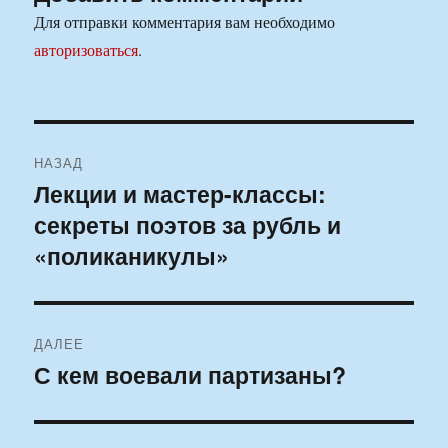
Для отправки комментария вам необходимо
авторизоваться
.
Навигация
НАЗАД
по
Лекции и мастер-классы:
Предыдущая
секреты поэтов за рубль и
запись:
записям
«поликаникулы»
ДАЛЕЕ
С кем воевали партизаны?
Следующая
запись: