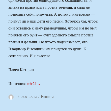
одиночки против единодушного большинства, и
заявка на право жить против течения, и сила не
позволять себя приручать. А потому, интересно —
поймут ли наши дети его песни. Хотелось бы, чтобы
они остались к нему равнодушны, чтобы им не был
понятен его бунт — бунт здравого смысла против
вранья и фальши. Но что-то подсказывает, что
Владимир Высоцкий им придется по душе. К
сожалению. И к счастью.
Павел Казарин
Источник:
mir24.tv
Автор
Опубликовано
Рубрики
24.01.2013
Новости