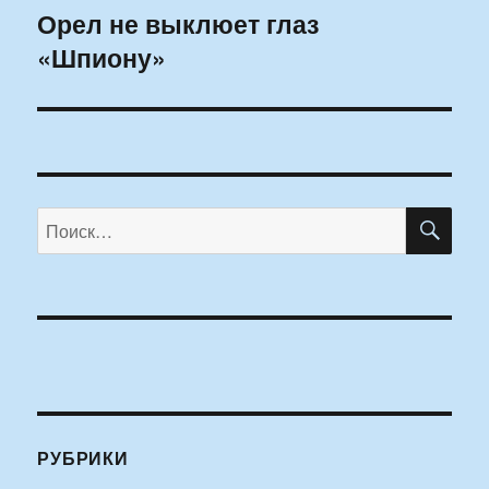
Орел не выклюет глаз
Следующая
«Шпиону»
запись:
ПО
Искать:
РУБРИКИ