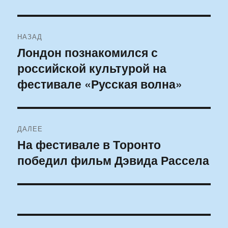
Навигация
НАЗАД
по
Лондон познакомился с
Предыдущая
российской культурой на
запись:
записям
фестивале «Русская волна»
ДАЛЕЕ
На фестивале в Торонто
Следующая
победил фильм Дэвида Рассела
запись: