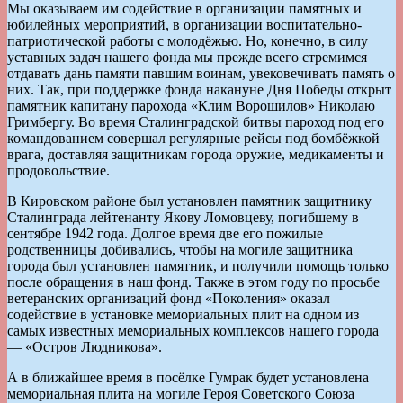
Мы оказываем им содействие в организации памятных и
юбилейных мероприятий, в организации воспитательно-
патриотической работы с молодёжью. Но, конечно, в силу
уставных задач нашего фонда мы прежде всего стремимся
отдавать дань памяти павшим воинам, увековечивать память о
них. Так, при поддержке фонда накануне Дня Победы открыт
памятник капитану парохода «Клим Ворошилов» Николаю
Гримбергу. Во время Сталинградской битвы пароход под его
командованием совершал регулярные рейсы под бомбёжкой
врага, доставляя защитникам города оружие, медикаменты и
продовольствие.
В Кировском районе был установлен памятник защитнику
Сталинграда лейтенанту Якову Ломовцеву, погибшему в
сентябре 1942 года. Долгое время две его пожилые
родственницы добивались, чтобы на могиле защитника
города был установлен памятник, и получили помощь только
после обращения в наш фонд. Также в этом году по просьбе
ветеранских организаций фонд «Поколения» оказал
содействие в установке мемориальных плит на одном из
самых известных мемориальных комплексов нашего города
— «Остров Людникова».
А в ближайшее время в посёлке Гумрак будет установлена
мемориальная плита на могиле Героя Советского Союза