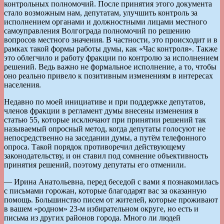
контрольных полномочий. После принятия этого документа
стало возможным нам, депутатам, улучшить контроль за
исполнением органами и должностными лицами местного
самоуправления Волгограда полномочий по решению
вопросов местного значения. В частности, это происходит и в
рамках такой формы работы думы, как «Час контроля». Также
это облегчило и работу фракции по контролю за исполнением
решений. Ведь важно не формальное исполнение, а то, чтобы
оно реально привело к позитивным изменениям в интересах
населения.
Недавно по моей инициативе и при поддержке депутатов,
членов фракции в регламент думы внесены изменения в
статью 55, которые исключают при принятии решений так
называемый опросный метод, когда депутаты голосуют не
непосредственно на заседании думы, а путём телефонного
опроса. Такой порядок противоречил действующему
законодательству, и он ставил под сомнение объективность
принятия решений, поэтому депутаты его отменили.
— Ирина Анатольевна, перед беседой с вами я познакомилась
с письмами горожан, которые благодарят вас за оказанную
помощь. Большинство писем от жителей, которые проживают
в вашем «родном» 23-м избирательном округе, но есть и
письма из других районов города. Много ли людей