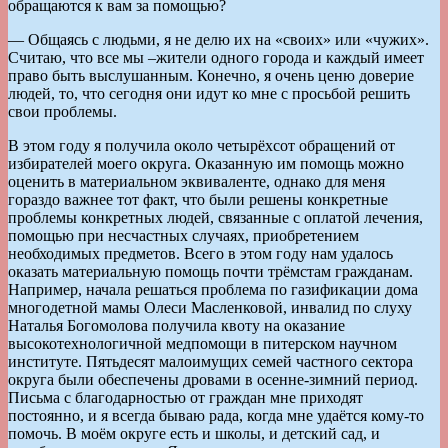
обращаются к вам за помощью?
— Общаясь с людьми, я не делю их на «своих» или «чужих».
Считаю, что все мы –жители одного города и каждый имеет
право быть выслушанным. Конечно, я очень ценю доверие
людей, то, что сегодня они идут ко мне с просьбой решить
свои проблемы.
В этом году я получила около четырёхсот обращений от
избирателей моего округа. Оказанную им помощь можно
оценить в материальном эквиваленте, однако для меня
гораздо важнее тот факт, что были решены конкретные
проблемы конкретных людей, связанные с оплатой лечения,
помощью при несчастных случаях, приобретением
необходимых предметов. Всего в этом году нам удалось
оказать материальную помощь почти трёмстам гражданам.
Например, начала решаться проблема по газификации дома
многодетной мамы Олеси Масленковой, инвалид по слуху
Наталья Богомолова получила квоту на оказание
высокотехнологичной медпомощи в питерском научном
институте. Пятьдесят малоимущих семей частного сектора
округа были обеспечены дровами в осенне-зимний период.
Письма с благодарностью от граждан мне приходят
постоянно, и я всегда бываю рада, когда мне удаётся кому-то
помочь. В моём округе есть и школы, и детский сад, и