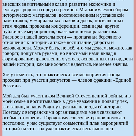
внесших значительный вклад в развитие экономики и
культуры родного города и региона. Мы занимаемся сбором
исторических материалов, восстановлением и установкой
памятников, мемориальных знаков и досок, посвящённых
этим людям, проводим конференции, семинары, другие
публичные мероприятия, оказываем помощь талантам.
Главное в нашей деятельности — пропаганда бережного
отношения к истории, а также воспитание доброты и
человечности. Может быть, не всё, что мы делаем, можно, как
говорят, пощупать руками, но вносимый нами вклад в
формирование нравственных устоев, основанных на гордости
нашей истории, как мне хочется надеяться, не менее значим.
Хочу отметить, что практически все мероприятия фонда
проходят при участии депутатов — членов фракции «Единой
России».
Мой дед был участником Великой Отечественной вой­ны, и в
моей семье я воспитывалась в духе уважения к подвигу тех,
кто защищал нашу Родину в разные периоды её истории.
Поэтому с ветеранскими организациями меня связывают
особые отношения. Городскому совету ветеранов помогаю
постоянно, у нас существует совместный план мероприятий,
который на этот год уже практически весь выполнен.