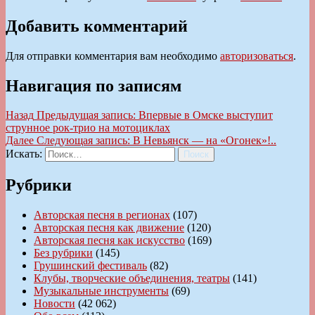
Добавить комментарий
Для отправки комментария вам необходимо
авторизоваться
.
Навигация по записям
Назад
Предыдущая запись:
Впервые в Омске выступит
струнное рок-трио на мотоциклах
Далее
Следующая запись:
В Невьянск — на «Огонек»!..
Искать:
Поиск
Рубрики
Авторская песня в регионах
(107)
Авторская песня как движение
(120)
Авторская песня как искусство
(169)
Без рубрики
(145)
Грушинский фестиваль
(82)
Клубы, творческие объединения, театры
(141)
Музыкальные инструменты
(69)
Новости
(42 062)