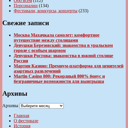
Обо всем
(112)
Персоналии
(134)
Фестивали, конкурсы, концерты
(233)
Свежие записи
Москва Махачкала самолет: комфортное
путешествие между столицами
Девушки Березовский: знакомства в уральском
городе с особым шармом
Девушки Ростова: знакомства в южной столице
России
Мартин Казино: Премиум-платформа для ценителей
азартных развлечений
Martin Casino 800: Рекордный 800% бонус и
безграничные возможности для выигрыша
Архивы
Архивы
Главная
О фестивале
История