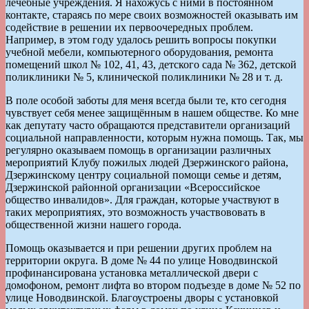
лечебные учреждения. Я нахожусь с ними в постоянном
контакте, стараясь по мере своих возможностей оказывать им
содействие в решении их первоочередных проблем.
Например, в этом году удалось решить вопросы покупки
учебной мебели, компьютерного оборудования, ремонта
помещений школ № 102, 41, 43, детского сада № 362, детской
поликлиники № 5, клинической поликлиники № 28 и т. д.
В поле особой заботы для меня всегда были те, кто сегодня
чувствует себя менее защищённым в нашем обществе. Ко мне
как депутату часто обращаются представители организаций
социальной направленности, которым нужна помощь. Так, мы
регулярно оказываем помощь в организации различных
мероприятий Клубу пожилых людей Дзержинского района,
Дзержинскому центру социальной помощи семье и детям,
Дзержинской районной организации «Всероссийское
общество инвалидов». Для граждан, которые участвуют в
таких мероприятиях, это возможность участвововать в
общественной жизни нашего города.
Помощь оказывается и при решении других проблем на
территории округа. В доме № 44 по улице Новодвинской
профинансирована установка металлической двери с
домофоном, ремонт лифта во втором подъезде в доме № 52 по
улице Новодвинской. Благоустроены дворы с установкой