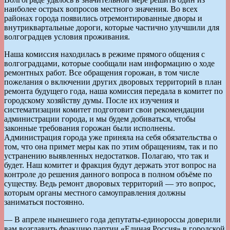
наиболее острых вопросов местного значения. Во всех
районах города появились отремонтированные дворы и
внутриквартальные дороги, которые частично улучшили для
волгоградцев условия проживания.
Наша комиссия находилась в режиме прямого общения с
волгоградцами, которые сообщали нам информацию о ходе
ремонтных работ. Все обращения горожан, в том числе
пожелания о включении других дворовых территорий в план
ремонта будущего года, наша комиссия передала в комитет по
городскому хозяйству думы. После их изучения и
систематизации комитет подготовит свои рекомендации
администрации города, и мы будем добиваться, чтобы
законные требования горожан были исполнены.
Администрация города уже приняла на себя обязательства о
том, что она примет меры как по этим обращениям, так и по
устранению выявленных недостатков. Полагаю, что так и
будет. Наш комитет и фракция будут держать этот вопрос на
контроле до решения данного вопроса в полном объёме по
существу. Ведь ремонт дворовых территорий — это вопрос,
которым органы местного самоуправления должны
заниматься постоянно.
— В апреле нынешнего года депутаты-единороссы доверили
вам возглавить фракцию партии «Единая Россия» в городской