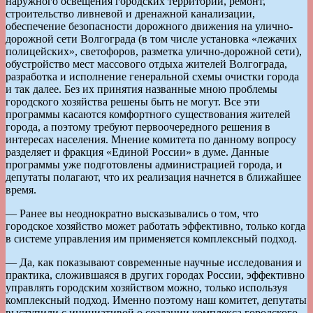
наружного освещения городских территорий, ремонт,
строительство ливневой и дренажной канализации,
обеспечение безопасности дорожного движения на улично-
дорожной сети Волгограда (в том числе установка «лежачих
полицейских», светофоров, разметка улично-дорожной сети),
обустройство мест массового отдыха жителей Волгограда,
разработка и исполнение генеральной схемы очистки города
и так далее. Без их принятия названные мною проблемы
городского хозяйства решены быть не могут. Все эти
программы касаются комфортного существования жителей
города, а поэтому требуют первоочередного решения в
интересах населения. Мнение комитета по данному вопросу
разделяет и фракция «Единой России» в думе. Данные
программы уже подготовлены администрацией города, и
депутаты полагают, что их реализация начнется в ближайшее
время.
— Ранее вы неоднократно высказывались о том, что
городское хозяйство может работать эффективно, только когда
в системе управления им применяется комплексный подход.
— Да, как показывают современные научные исследования и
практика, сложившаяся в других городах России, эффективно
управлять городским хозяйством можно, только используя
комплексный подход. Именно поэтому наш комитет, депутаты
выступили с инициативой о создании комплекса городского