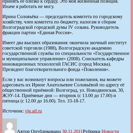
принять её близко к сердцу. Это моя жизненная позиция.
Иначе я работать не могу.
Ирина Соловьёва — председатель комитета по городскому
хозяйству, член комитета по бюджету, налогам и сборам
Волгоградской городской думы IV созыва. Руководитель
фракции партии «Единая Россия».
Имеет два высших образования: окончила заочный институт
советской торговли (1988), Волгоградскую академию
государственной службы по специальности «Государственное
и муниципальное управление» (2008). Соискатель кафедры
инновационных технологий ГАСИС (город Москва).
Президент благотворительного фонда «Поколения».
Если у вас возникнут вопросы или пожелания, вы можете
адресовать их Ирине Анатольевне Соловьёвой по адресу её
общественной приёмной: Волгоград, ул. Новодвинская, 30,
ЖЭУ-14. Приёмные дни — вторник (с 13.00 до 17.00) и
пятница (с 12.00 до 16.00). Тел. 33-18-17.
Источник:
vlg.aif.ru
Автор
Опубликовано
30.11.2011
Рубрики
Новости