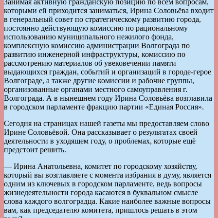
Занимая активную гражданскую позицию по всем вопросам,
которыми ей приходится заниматься, Ирина Соловьёва входит
в генеральный совет по стратегическому развитию города,
постоянно действующую комиссию по рациональному
использованию муниципального нежилого фонда,
комплексную комиссию администрации Волгограда по
развитию инженерной инфраструктуры, комиссию по
рассмотрению материалов об увековечении памяти
выдающихся граждан, событий и организаций в городе-герое
Волгограде, а также другие комиссии и рабочие группы,
организованные органами местного самоуправления г.
Волгограда. А в нынешнем году Ирина Соловьёва возглавила
в городском парламенте фракцию партии «Единая Россия».
Сегодня на страницах нашей газеты мы предоставляем слово
Ирине Соловьёвой. Она рассказывает о результатах своей
деятельности в уходящем году, о проблемах, которые ещё
предстоит решить.
— Ирина Анатольевна, комитет по городскому хозяйству,
который вы возглавляете с момента избрания в думу, является
одним из ключевых в городском парламенте, ведь вопросы
жизнедеятельности города касаются в буквальном смысле
слова каждого волгоградца. Какие наиболее важные вопросы
вам, как председателю комитета, пришлось решать в этом