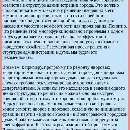
хозяйства в структуре администрации города. Это должно
способствовать комплексному решению входящих в его
компетенцию вопросов, так как по сути своей они
направлены на достижение одной цели — создание для
населения удобств и комфортности для проживания. Понятно,
что решение этой многофункциональной проблемы в одном
структурном звене позволило бы более эффективно
организовать предоставление населению услуг в отраслях
городского хозяйства. Рассматривая проект решения о
структуре администрации в думе, мы будем это
рекомендовать.
Возьмём, к примеру, программу по ремонту дворовых
территорий многоквартирных домов и проездов к дворовым
территориям многоквартирных домов, когда в отдельных
случаях требовалось урегулирование вопросов двумя
департаментами. А если бы это находилось в ведении одного
звена структуры, то решить их можно было бы быстрее.
Говорю об этом, потому что хорошо знаю проблему изнутри.
Ведь я возглавляла временную комиссию по контролю за
ходом ремонта дворов и проездов, созданную по инициативе
фракции партии «Единой России» в Волгоградской городской
думе. В работе комиссии мне активно помогали депутаты —
члены фракции. Благодаря реализации этой программы в
Волгограде удалось в значительной мере решить один из