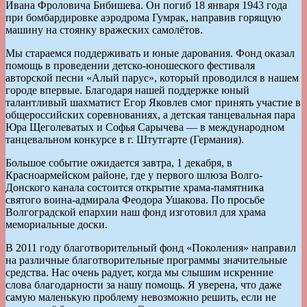
Ивана Фроловича Бибишева. Он погиб 18 января 1943 года
при бомбардировке аэродрома Гумрак, направив горящую
машину на стоянку вражеских самолётов.
Мы стараемся поддерживать и юные дарования. Фонд оказал
помощь в проведении детско-юношеского фестиваля
авторской песни «Алый парус», который проводился в нашем
городе впервые. Благодаря нашей поддержке юный
талантливый шахматист Егор Яковлев смог принять участие в
общероссийских соревнованиях, а детская танцевальная пара
Юра Щеголеватых и Софья Са­рычева — в международном
танцевальном конкурсе в г. Штутгарте (Германия).
Большое событие ожидается завтра, 1 декабря, в
Красноармейском районе, где у первого шлюза Волго-
Донского канала состоится открытие храма-памятника
святого воина-адмирала Феодора Ушакова. По просьбе
Волгоградской епархии наш фонд изготовил для храма
мемориальные доски.
В 2011 году благотворительный фонд «Поколения» направил
на различные благотворительные программы значительные
средства. Нас очень радует, когда мы слышим искренние
слова благодарности за нашу помощь. Я уверена, что даже
самую маленькую проблему невозможно решить, если не