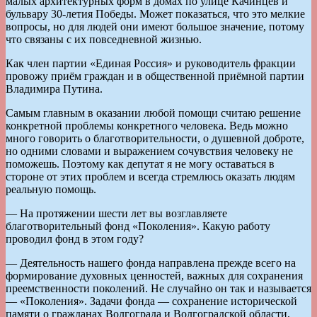
малых архитектурных форм в домах по улице Качинцев и
бульвару 30-летия Победы. Может показаться, что это мелкие
вопросы, но для людей они имеют большое значение, потому
что связаны с их повседневной жизнью.
Как член партии «Единая Россия» и руководитель фракции
провожу приём граждан и в общественной приёмной партии
Владимира Путина.
Самым главным в оказании любой помощи считаю решение
конкретной проблемы конкретного человека. Ведь можно
много говорить о благотворительности, о душевной доброте,
но одними словами и выражением сочувствия человеку не
поможешь. Поэтому как депутат я не могу оставаться в
стороне от этих проблем и всегда стремлюсь оказать людям
реальную помощь.
— На протяжении шести лет вы возглавляете
благотворительный фонд «Поколения». Какую работу
проводил фонд в этом году?
— Деятельность нашего фонда направлена прежде всего на
формирование духовных ценностей, важных для сохранения
преемственности поколений. Не случайно он так и называется
— «Поколения». Задачи фонда — сохранение исторической
памяти о гражданах Волгограда и Волгоградской области,