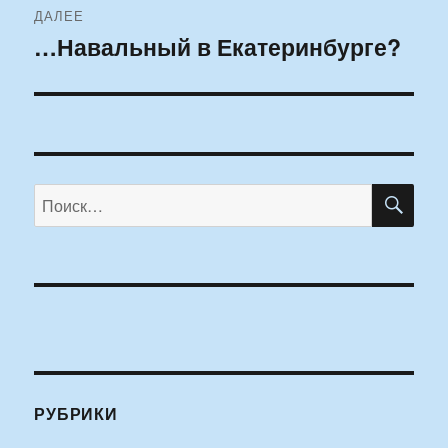
ДАЛЕЕ
…Навальный в Екатеринбурге?
Следующая
запись:
ПО
Искать:
РУБРИКИ