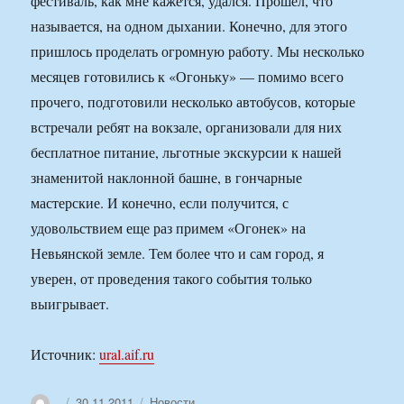
фестиваль, как мне кажется, удался. Прошел, что
называется, на одном дыхании. Конечно, для этого
пришлось проделать огромную работу. Мы несколько
месяцев готовились к «Огоньку» — помимо всего
прочего, подготовили несколько автобусов, которые
встречали ребят на вокзале, организовали для них
бесплатное питание, льготные экскурсии к нашей
знаменитой наклонной башне, в гончарные
мастерские. И конечно, если получится, с
удовольствием еще раз примем «Огонек» на
Невьянской земле. Тем более что и сам город, я
уверен, от проведения такого события только
выигрывает.
Источник:
ural.aif.ru
Автор
Опубликовано
Рубрики
30.11.2011
Новости