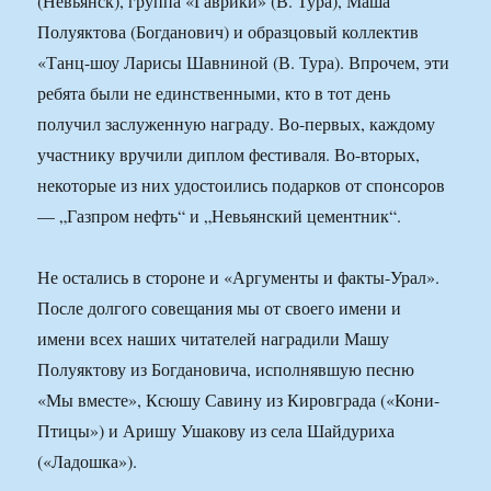
(Невьянск), группа «Гаврики» (В. Тура), Маша
Полуяктова (Богданович) и образцовый коллектив
«Танц-шоу Ларисы Шавниной (В. Тура). Впрочем, эти
ребята были не единственными, кто в тот день
получил заслуженную награду. Во-первых, каждому
участнику вручили диплом фестиваля. Во-вторых,
некоторые из них удостоились подарков от спонсоров
— „Газпром нефть“ и „Невьянский цементник“.
Не остались в стороне и «Аргументы и факты-Урал».
После долгого совещания мы от своего имени и
имени всех наших читателей наградили Машу
Полуяктову из Богдановича, исполнявшую песню
«Мы вместе», Ксюшу Савину из Кировграда («Кони-
Птицы») и Аришу Ушакову из села Шайдуриха
(«Ладошка»).