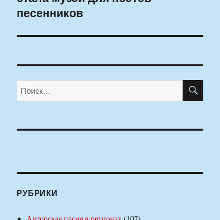
песенников
ПО
Искать:
РУБРИКИ
Авторская песня в регионах
(107)