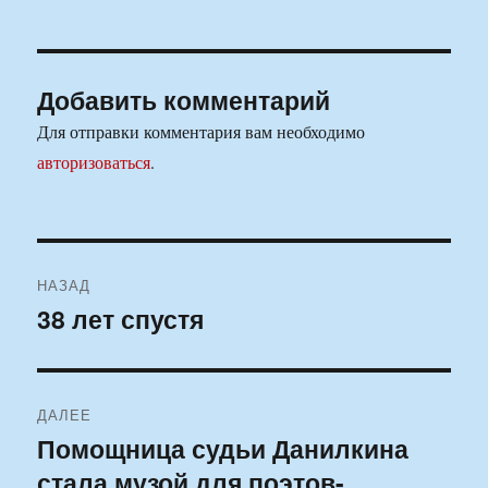
Добавить комментарий
Для отправки комментария вам необходимо
авторизоваться
.
Навигация
НАЗАД
по
38 лет спустя
Предыдущая
запись:
записям
ДАЛЕЕ
Помощница судьи Данилкина
Следующая
стала музой для поэтов-
запись: