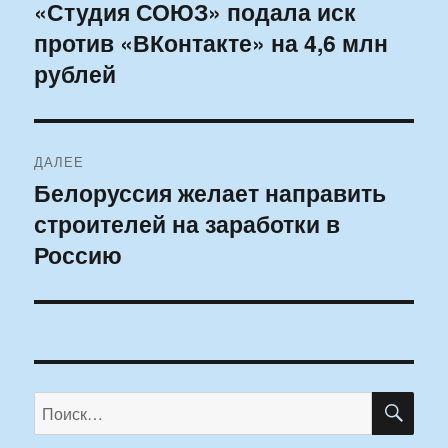
по
«Студия СОЮЗ» подала иск
Предыдущая
против «ВКонтакте» на 4,6 млн
запись:
записям
рублей
ДАЛЕЕ
Белоруссия желает направить
Следующая
строителей на заработки в
запись:
Россию
ПО
Искать: