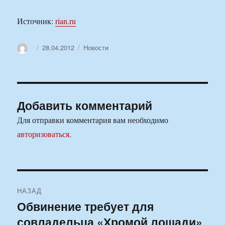
Источник:
rian.ru
Автор
Опубликовано
Рубрики
28.04.2012
Новости
Добавить комментарий
Для отправки комментария вам необходимо
авторизоваться
.
Навигация
НАЗАД
по
Обвинение требует для
Предыдущая
совладельца «Хромой лошади»
запись:
записям