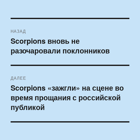
Навигация
НАЗАД
по
Scorpions вновь не
Предыдущая
разочаровали поклонников
запись:
записям
ДАЛЕЕ
Scorpions «зажгли» на сцене во
Следующая
время прощания с российской
запись:
публикой