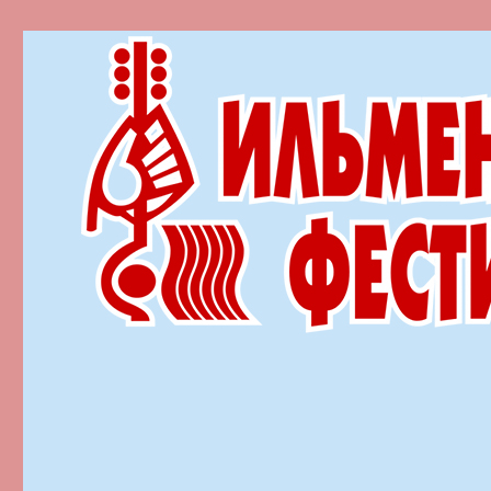
Ильменский фестиваль автор