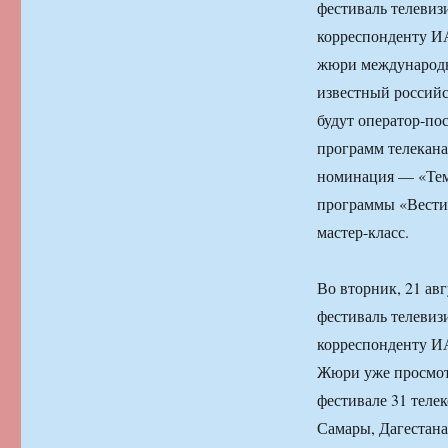
фестиваль телевиз
корреспонденту И
жюри международн
известный россий
будут оператор-п
программ телекана
номинация — «Тем
программы «Вести»
мастер-класс.
Во вторник, 21 ав
фестиваль телевиз
корреспонденту 
Жюри уже просмотр
фестивале 31 теле
Самары, Дагестана,