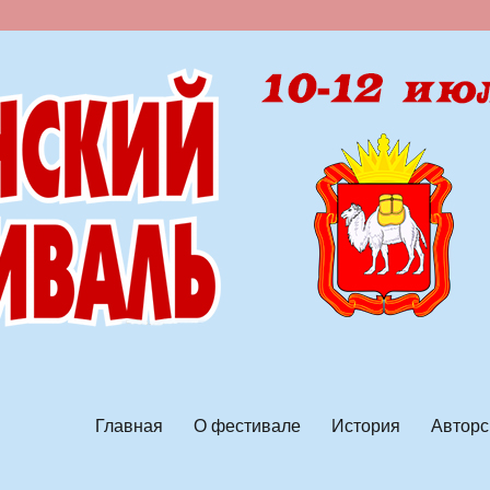
ской песни
Главная
О фестивале
История
Авторс