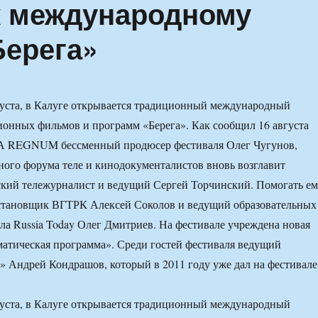
 к международному
Берега»
густа, в Калуге открывается традиционный международный
ионных фильмов и программ «Берега». Как сообщил 16 августа
А REGNUM бессменный продюсер фестиваля Олег Чугунов,
ого форума теле и кинодокументалистов вновь возглавит
ский тележурналист и ведущий Сергей Торчинский. Помогать е
остановщик ВГТРК Алексей Соколов и ведущий образовательных
ла Russia Today Олег Дмитриев. На фестивале учреждена новая
атическая программа». Среди гостей фестиваля ведущий
 Андрей Кондрашов, который в 2011 году уже дал на фестивале
густа, в Калуге открывается традиционный международный