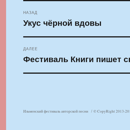
Навигация
НАЗАД
по
Укус чёрной вдовы
Предыдущая
запись:
записям
ДАЛЕЕ
Фестиваль Книги пишет 
Следующая
запись:
Ильменский фестиваль авторской песни
© CopyRight 2013-20