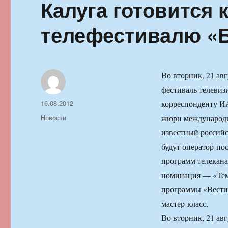
Калуга готовится
телефестивалю «
Во вторник, 21 ав
фестиваль телевиз
Автор
Опубликовано
16.08.2012
корреспонденту И
Рубрики
Новости
жюри международн
известный россий
будут оператор-п
программ телекана
номинация — «Тем
программы «Вести»
мастер-класс.
Во вторник, 21 ав