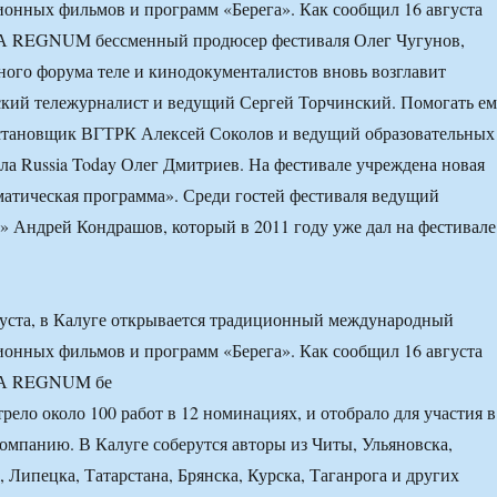
ионных фильмов и программ «Берега». Как сообщил 16 августа
А REGNUM бессменный продюсер фестиваля Олег Чугунов,
ого форума теле и кинодокументалистов вновь возглавит
ский тележурналист и ведущий Сергей Торчинский. Помогать е
остановщик ВГТРК Алексей Соколов и ведущий образовательных
ла Russia Today Олег Дмитриев. На фестивале учреждена новая
атическая программа». Среди гостей фестиваля ведущий
 Андрей Кондрашов, который в 2011 году уже дал на фестивале
густа, в Калуге открывается традиционный международный
ионных фильмов и программ «Берега». Как сообщил 16 августа
ИА REGNUM бе
ело около 100 работ в 12 номинациях, и отобрало для участия в
компанию. В Калуге соберутся авторы из Читы, Ульяновска,
 Липецка, Татарстана, Брянска, Курска, Таганрога и других