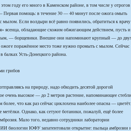
В этом году его много в Каменском районе, в том числе у отрогов
 Первая помощь: в течение 30 — 40 минут после ожога омыть
с мылом. Если волдыри всё равно появились, обратиться к врачу
я» ясенца, обладающие схожим обжигающим действием, пусть и
ьным, — борщевики. Внешне они напоминают крупный — до дву
 ожоге поражённое место тоже нужно промыть с мылом. Сейчас
в балках Усть-Донецкого района.
ми грибов
отправляясь на природу, надо обходить десятой дорогой
е очень высокое — до 2 метров растение, напоминающее стебл
 более, что как раз сейчас циклохена наиболее опасна — цветёт
 метёлки. Однако, как сетуют ботаники, пожалуй, ещё более
амброзия. Мало того, недавно сотрудники лаборатории
НИИ биологии ЮФУ запатентовали открытие: пыльца амброзии 