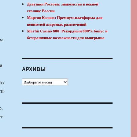
Девушки Ростова: знакомства в южной
столице России
Мартин Казино: Премиум-платформа для
ценителей азартных развлечений
Martin Casino 800: Рекордный 800% бонус и
безграничные возможности для выигрыша
ва
а
АРХИВЫ
Архивы
аз
ти
о,
ет