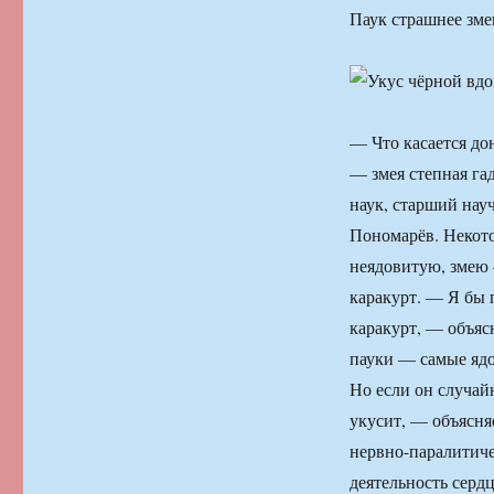
Паук страшнее зме
— Что касается до
— змея степная га
наук, старший на
Пономарёв. Некото
неядовитую, змею
каракурт. — Я бы 
каракурт, — объяс
пауки — самые ядо
Но если он случайн
укусит, — объясня
нервно-паралитиче
деятельность сердц