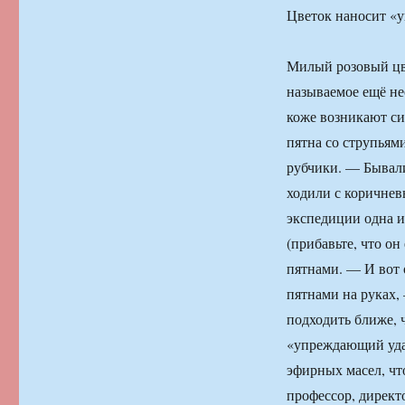
Цветок наносит «
Милый розовый цве
называемое ещё не
коже возникают с
пятна со струпьями
рубчики. — Бывали
ходили с коричнев
экспедиции одна и
(прибавьте, что о
пятнами. — И вот 
пятнами на руках,
подходить ближе, 
«упреждающий уда
эфирных масел, чт
профессор, директ