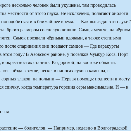
анроге несколько человек были укушены, там проводилась
тка местности от этого паука. Не исключено, полагают биологи,
т понадобиться и в ближайшее время. — Как выглядят эти пауки?
та, брюхо размером со спелую вишню. Самцы мельче, на чёрном
пятен. Самок прозвали чёрными вдовами, а также степными
то после спаривания они поедают самцов — Где каракурты
в этом году? В Азовском районе, у посёлков Чумбур-Коса, Порт-
 в окрестностях станицы Раздорской; на востоке области.
ют гнёзда в земле, песке, в наносах сухого камыша, в
 сорных злаков, на полыни — Первая помощь: поднести к месту
я спичку, когда температура горения серы максимальна. И — к
 чая
растение — болиголов. — Например, недавно в Волгоградской