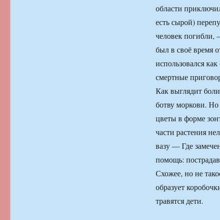
области приключил
есть сырой) переп
человек погибли, 
был в своё время 
использовался как
смертные приговор
Как выглядит боли
ботву моркови. Но
цветы в форме зо
части растения нел
вазу — Где замече
помощь: пострадав
Схожее, но не так
образует коробочк
травятся дети.