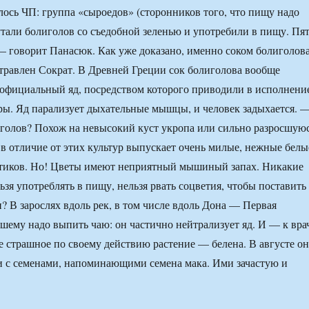
ось ЧП: группа «сыроедов» (сторонников того, что пищу надо
утали болиголов со съедобной зеленью и употребили в пищу. Пя
— говорит Панасюк. Как уже доказано, именно соком болиголов
отравлен Сократ. В Древней Греции сок болиголова вообще
 официальный яд, посредством которого приводили в исполнени
ы. Яд парализует дыхательные мышцы, и человек задыхается. 
голов? Похож на невысокий куст укропа или сильно разросшую
 в отличие от этих культур выпускает очень милые, нежные белы
нтиков. Но! Цветы имеют неприятный мышиный запах. Никакие
ьзя употреблять в пищу, нельзя рвать соцветия, чтобы поставить
н? В зарослях вдоль рек, в том числе вдоль Дона — Первая
шему надо выпить чаю: он частично нейтрализует яд. И — к вра
ое страшное по своему действию растение — белена. В августе он
и с семенами, напоминающими семена мака. Ими зачастую и