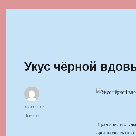
Ильменский фестиваль автор
Укус чёрной вдов
Автор
Опубликовано
16.08.2012
Рубрики
Новости
В разгаре лето, с
организовать пикн