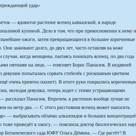
упреждающий удар»
ток — ядовитое растение ясенец кавказский, в народе
опалимой купиной. Дело в том, что при прикосновении к нему 
ильнейшие ожоги, затем превращающиеся в большие коричневые
. Они заживают долго, до двух лет, часто оставляя на коже
 случаи, когда женщины, пытаясь понюхать ясенец, по два года
ыми пятнами на лице, — поясняет Борис Панасюк. В недавней
з девушек попыталась сорвать стебелёк с роскошным цветком
н ещё очень приятно пахнет). В итоге руки покрылись коричневы
она, молодая девушка, теперь ходит с этими устрашающими
 — рассказал Панасюк. Впрочем, к растению вообще лучше не
чем на метр-два. — С этого расстояния ясенец может наносить
р» — выбрасывать облачко алкалоидов и больших концентраци
о тоже приведёт к ожогу, — пояснила доктор биологических нау
ор Ботанического сада ЮФУ Ольга Дёмина. — Где растёт? В