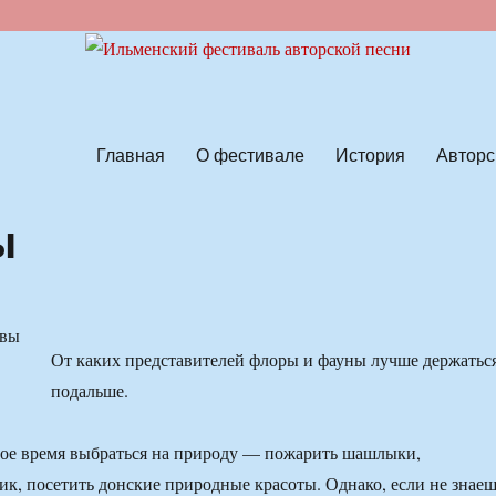
ской песни
Главная
О фестивале
История
Авторс
ы
От каких представителей флоры и фауны лучше держатьс
подальше.
амое время выбраться на природу — пожарить шашлыки,
ик, посетить донские природные красоты. Однако, если не знае