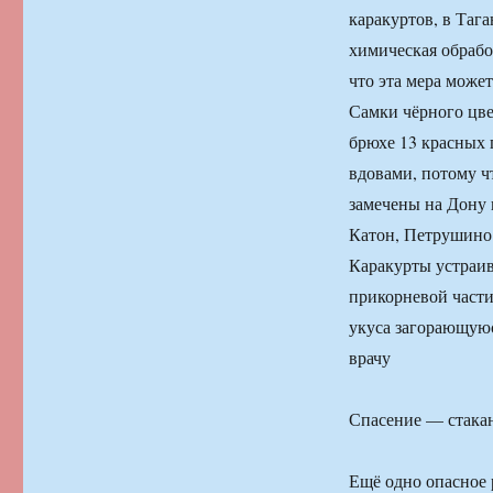
каракуртов, в Таг
химическая обрабо
что эта мера може
Самки чёрного цве
брюхе 13 красных 
вдовами, потому ч
замечены на Дону 
Катон, Петрушино;
Каракурты устраива
прикорневой части
укуса загорающуюс
врачу
Спасение — стакан
Ещё одно опасное 