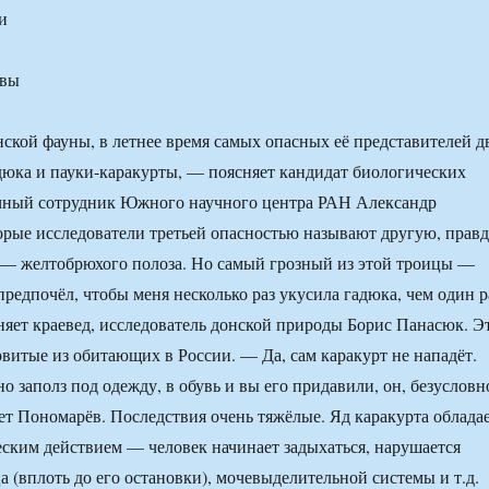
и
нской фауны, в летнее время самых опасных её представителей д
дюка и пауки-каракурты, — поясняет кандидат биологических
учный сотрудник Южного научного центра РАН Александр
рые исследователи третьей опасностью называют другую, правд
 — желтобрюхого полоза. Но самый грозный из этой троицы —
предпочёл, чтобы меня несколько раз укусила гадюка, чем один р
няет краевед, исследователь донской природы Борис Панасюк. Э
витые из обитающих в России. — Да, сам каракурт не нападёт.
о заполз под одежду, в обувь и вы его придавили, он, безусловн
ет Пономарёв. Последствия очень тяжёлые. Яд каракурта облада
ским действием — человек начинает задыхаться, нарушается
а (вплоть до его остановки), мочевыделительной системы и т.д.