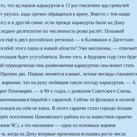
о, что яд пауков каракуртов в 12 раз токсичнее яда гремучей
т укусил, надо срочно обращаться к врачу. Вместе с тем наши
огу и в другой связи: если прежде каракурты были на Дону
следнее десятилетие их численность резко растёт. Похожий
ся ещё в двух российских регионах — в Калмыкии и Дагестане.
особей этого паука в нашей области? Уже миллионы, — отвечает
уация будет усугубляться. Более того, в будущем году (это буде
й периодически пик размножения каракуртов) она может стать
 Причин две. Первая: меняется климат, летние месяцы становятс
и жаркими, что на руку любящим такую погоду каракуртам. — А
рит Пономарёв, — в 90-х годах, с развалом Советского Союза,
 занимавшаяся борьбой с саранчой. Сейчас её функции в полной
изация на себя не взяла. В итоге саранчи стало гораздо больше
 трёх поселениях Цимлянского района из-за нашествия саранчи
ежим ЧС), а это насекомое — один из основных кормов
3-м, когда на Дону впервые произошла вспышка роста числа